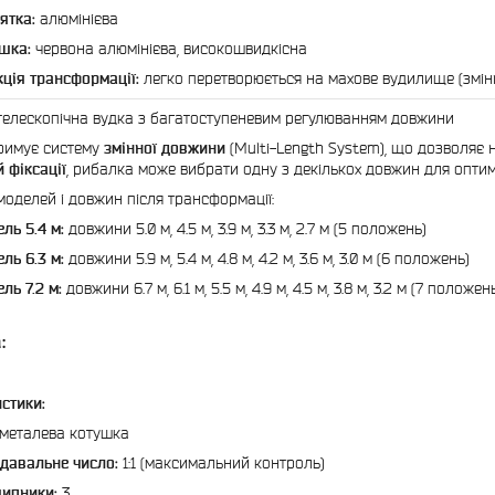
ятка:
алюмінієва
шка:
червона алюмінієва, високошвидкісна
ція трансформації:
легко перетворюється на махове вудилище (змін
телескопічна вудка з багатоступеневим регулюванням довжини
римує систему
змінної довжини
(Multi-Length System), що дозволяє н
й фіксації
, рибалка може вибрати одну з декількох довжин для опти
моделей і довжин після трансформації:
ль 5.4 м:
довжини 5.0 м, 4.5 м, 3.9 м, 3.3 м, 2.7 м (5 положень)
ль 6.3 м:
довжини 5.9 м, 5.4 м, 4.8 м, 4.2 м, 3.6 м, 3.0 м (6 положень)
ль 7.2 м:
довжини 6.7 м, 6.1 м, 5.5 м, 4.9 м, 4.5 м, 3.8 м, 3.2 м (7 положен
:
стики:
металева котушка
давальне число:
1:1 (максимальний контроль)
ипники:
3