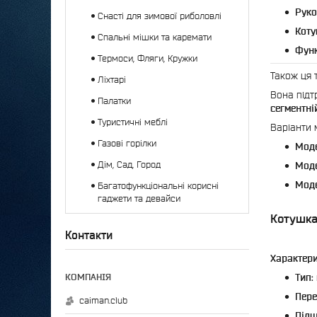
Руко
Снасті для зимової риболовлі
Коту
Спальні мішки та каремати
Функ
Термоси, Фляги, Кружки
Також ця 
Ліхтарі
Вона підт
Палатки
сегментні
Туристичні меблі
Варіанти 
Газові горілки
Моде
Дім, Сад, Город
Моде
Моде
Багатофункціональні корисні
гаджети та девайси
Котушка
Контакти
Характери
Тип:
Пере
caiman.club
Підш