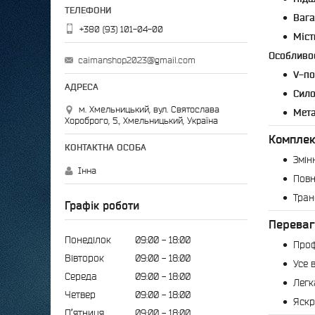
Вага
+380 (93) 101-04-00
Міст
Особливос
caimanshop2023@gmail.com
V-по
Сило
м. Хмельницький, вул. Святослава
Мета
Хороброго, 5., Хмельницький, Україна
Комплек
Змін
Інна
Повн
Тран
Графік роботи
Переваг
Понеділок
09:00
18:00
Проф
Вівторок
09:00
18:00
Усе 
Середа
09:00
18:00
Легк
Четвер
09:00
18:00
Яскр
Пʼятниця
09:00
18:00