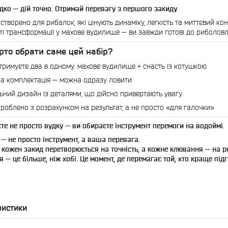
ко — дій точно. Отримай перевагу з першого закиду.
 створено для рибалок, які цінують динаміку, легкість та миттєвий ко
і трансформації у махове вудилище — ви завжди готові до риболовлі з
рто обрати саме цей набір?
тримуєте два в одному: махове вудилище + снасть із котушкою
а комплектація — можна одразу ловити
ьний дизайн із деталями, що дійсно привертають увагу
зроблено з розрахунком на результат, а не просто «для галочки»
те не просто вудку — ви обираєте інструмент перемоги на водоймі.
 — не просто інструмент, а ваша перевага.
к кожен закид перетворюється на точність, а кожне клювання — на ре
 — це більше, ніж хобі. Це момент, де перемагає той, хто краще під
ристики