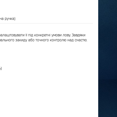
на ручка)
алаштовувати її під конкретні умови лову. Завдяки
мального закиду або точного контролю над снастю.
ь)