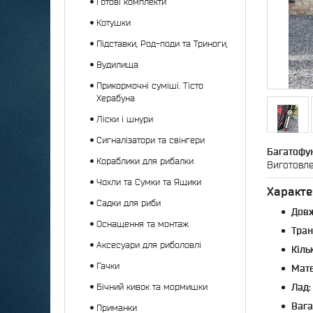
Готові комплекти
Котушки
Підставки, Род-поди та Триноги,
Вудилища
Прикормочні суміші. Тісто
Херабуна
Ліски і шнури
Сигналізатори та свінгери
Багатофун
Кораблики для рибалки
Виготовлен
Чохли та Сумки та Ящики
Характе
Садки для риби
Дов
Оснащення та монтаж
Тран
Аксесуари для риболовлі
Кіль
Гачки
Мате
Бічний кивок та мормишки
Лад:
Вага
Приманки