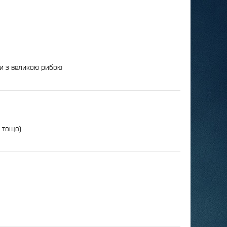
би з великою рибою
і тощо)