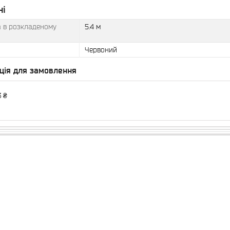
ні
 в розкладеному
5.4 м
Червоний
ція для замовлення
3 ₴