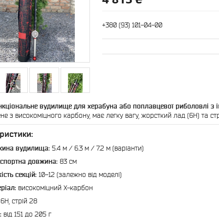
+380 (93) 101-04-00
кціональне вудилище для херабуна або поплавцевої риболовлі з 
е з високоміцного карбону, має легку вагу, жорсткий лад (6H) та стрі
ристики:
жина вудилища:
5.4 м / 6.3 м / 7.2 м (варіанти)
спортна довжина:
83 см
кість секцій:
10–12 (залежно від моделі)
ріал:
високоміцний X-карбон
6H, стрій 28
:
від 151 до 205 г