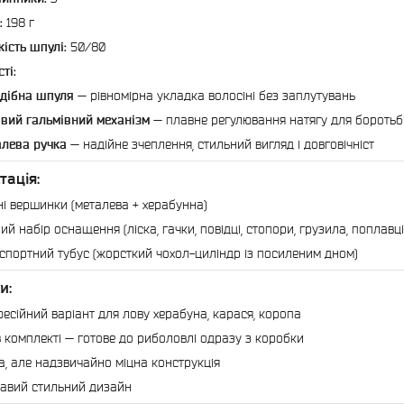
:
198 г
кість шпулі:
50/80
ті:
дібна шпуля
— рівномірна укладка волосіні без заплутувань
вий гальмівний механізм
— плавне регулювання натягу для бороть
лева ручка
— надійне зчеплення, стильний вигляд і довговічніст
тація:
ні вершинки (металева + херабунна)
ий набір оснащення (ліска, гачки, повідці, стопори, грузила, поплавц
спортний тубус (жорсткий чохол-циліндр із посиленим дном)
и:
есійний варіант для лову херабуна, карася, коропа
в комплекті — готове до риболовлі одразу з коробки
а, але надзвичайно міцна конструкція
авий стильний дизайн