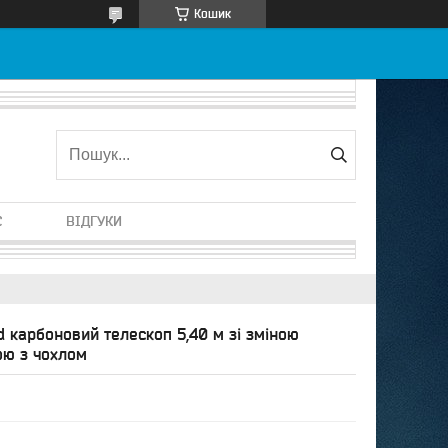
Кошик
С
ВІДГУКИ
ed карбоновий телескоп 5,40 м зі зміною
ю з чохлом