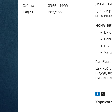
Лови швид
Субота
09:00
14:00
Цей набір
Неділя
Вихідний
можливост
Чому ва
Ви о
Повн
Стил
Усе 
Ви обирає
Цей набір
Відчуй, я
Риболовля
Характе