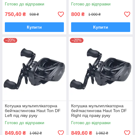
Готово до відправки
Готово до відправки
750,40
800
₴
₴
938 ₴
1 000 ₴
Купити
Купити
–20%
–20%
Котушка мультиплікаторна
Котушка мультиплікаторна
бейткастингова Haut Ton DF
бейткастингова Haut Ton DF
Left під ліву руку
Right під праву руку
Готово до відправки
Готово до відправки
849,60
849,60
₴
₴
1 062 ₴
1 062 ₴