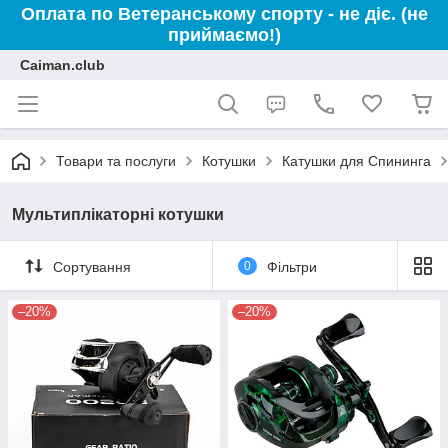
Оплата по Ветеранському спорту - не діє. (не
приймаємо!)
Caiman.club
Товари та послуги
Котушки
Катушки для Спининга
Мультиплікаторні котушки
Сортування
0
Фільтри
–20%
–20%