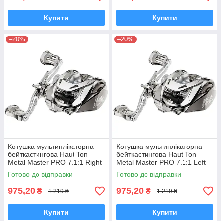
Купити
Купити
–20%
–20%
Котушка мультиплікаторна
Котушка мультиплікаторна
бейткастингова Haut Ton
бейткастингова Haut Ton
Metal Master PRO 7.1:1 Right
Metal Master PRO 7.1:1 Left
під праву руку
під ліву руку
Готово до відправки
Готово до відправки
975,20
975,20
₴
₴
1 219 ₴
1 219 ₴
Купити
Купити