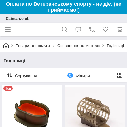
Оплата по Ветеранському спорту - не діє. (не
приймаємо!)
Caiman.club
Товари та послуги
Оснащення та монтаж
Годівниці
Годівниці
Сортування
0
Фільтри
Топ