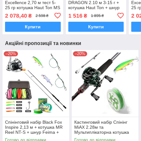
Excellence 2,70 м тест 5-
DRAGON 2.10 м 3-15 г +
Exce
25 гр котушка Haut Ton MS
котушка Haut Ton + шнур
25 г
7+1bb Шнур 150 м Воблер
Diwa + Whopper Plopper
7+1b
2 078,40
1 516
2 0
₴
₴
2 598 ₴
1 895 ₴
13см
13с
Купити
Купити
Акційні пропозиції та новинки
–20%
–20%
Спінінговий набір Black Fox
Кастинговий набір Спінінг
Inspire 2,13 м + котушка MR
MiAX 2.28м та
Reel NT-S + шнур Feima +
Мультиплікаторна котушка
повідці + воблери + твістер-
Haut Ton SD 2500 Шнур X8
Готово до відправки
Готово до відправки