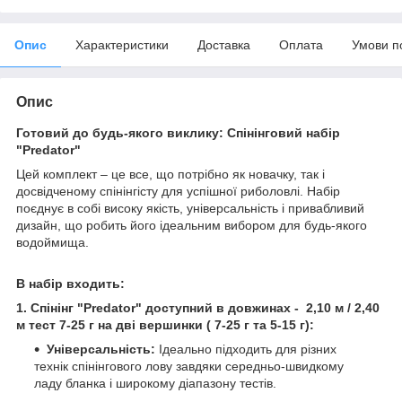
Опис
Характеристики
Доставка
Оплата
Умови п
Опис
Готовий до будь-якого виклику: Спінінговий набір
"Predator"
Цей комплект – це все, що потрібно як новачку, так і
досвідченому спінінгісту для успішної риболовлі. Набір
поєднує в собі високу якість, універсальність і привабливий
дизайн, що робить його ідеальним вибором для будь-якого
водоймища.
В набір входить:
1. Спінінг "Predator" доступний в довжинах - 2,10 м / 2,40
м тест 7-25 г на дві вершинки ( 7-25 г та 5-15 г):
Універсальність:
Ідеально підходить для різних
технік спінінгового лову завдяки середньо-швидкому
ладу бланка і широкому діапазону тестів.