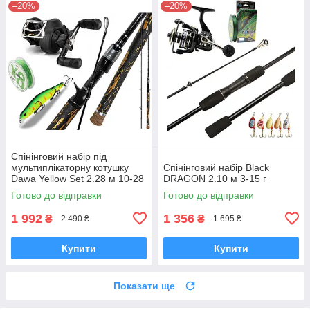
–20%
–20%
Спінінговий набір під
мультиплікаторну котушку
Спінінговий набір Black
Dawa Yellow Set 2.28 м 10-28
DRAGON 2.10 м 3-15 г
г 4в1
Готово до відправки
Готово до відправки
1 992
1 356
₴
₴
2 490 ₴
1 695 ₴
Купити
Купити
Показати ще