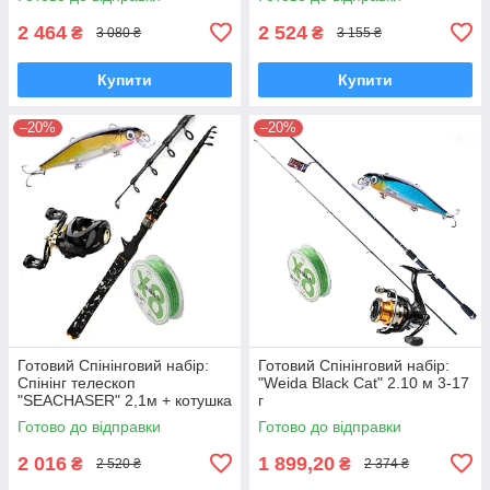
приманка
100 м Воблер
2 464
2 524
₴
₴
3 080 ₴
3 155 ₴
Купити
Купити
–20%
–20%
Готовий Спінінговий набір:
Готовий Спінінговий набір:
Спінінг телескоп
"Weida Black Cat" 2.10 м 3-17
"SEACHASER" 2,1м + котушка
г
мультиплікаторна FR200 +
Готово до відправки
Готово до відправки
Воблер + Шнур Haut TON X8
2 016
1 899,20
₴
₴
2 520 ₴
2 374 ₴