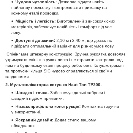
Чудова чутливість:
Дозволяє відчути навіть
найлегшу покльовку і контролювати приманку на
кожному етапі проводки.
Міцність і легкість:
Виготовлений з високоякісних
матеріалів, забезпечує надійність і комфорт під час
лову.
Доступні довжини:
2,10 м і 2,40 м, що дозволяє
підібрати оптимальний варіант для різних умов лову.
Спінінг має штекерну конструкцію. Зручна рукоятка дозволяє
утримувати спінінг в руках легко і не втрачати контролю над
ним на будь-якому етапі процесу риболовлі. Котушкотримач
та пропускні кільця SIC чудово справляються зі своїми
завданнями.
2. Мультиплікаторна котушка Haut Ton TP200:
Швидка і точна:
Забезпечує дальні заброси і
швидкий підйом приманки.
Низькопрофільна конструкція:
Компактна і зручна
у використанні.
Яскравий дизайн:
Додає стилю вашому
обладнанню.