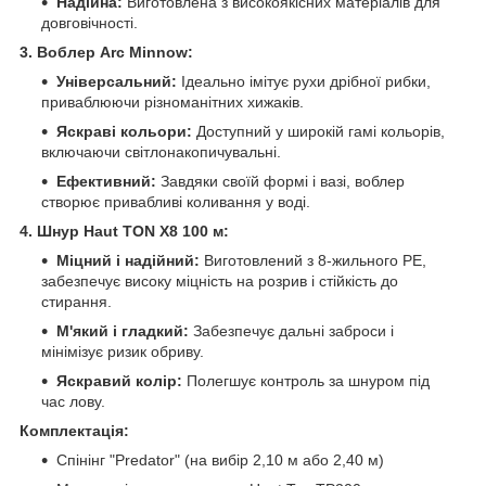
Надійна:
Виготовлена з високоякісних матеріалів для
довговічності.
3. Воблер Arc Minnow:
Універсальний:
Ідеально імітує рухи дрібної рибки,
приваблюючи різноманітних хижаків.
Яскраві кольори:
Доступний у широкій гамі кольорів,
включаючи світлонакопичувальні.
Ефективний:
Завдяки своїй формі і вазі, воблер
створює привабливі коливання у воді.
4. Шнур Haut TON X8 100 м:
Міцний і надійний:
Виготовлений з 8-жильного PE,
забезпечує високу міцність на розрив і стійкість до
стирання.
М'який і гладкий:
Забезпечує дальні заброси і
мінімізує ризик обриву.
Яскравий колір:
Полегшує контроль за шнуром під
час лову.
Комплектація:
Спінінг "Predator" (на вибір 2,10 м або 2,40 м)