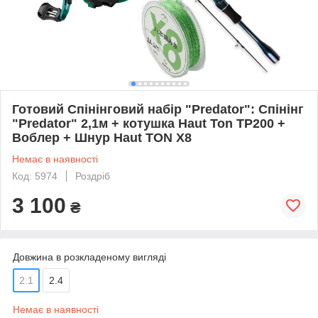
Готовий Спінінговий набір "Predator": Спінінг
"Predator" 2,1м + котушка Haut Ton TP200 +
Воблер + Шнур Haut TON X8
Немає в наявності
Код: 5974
Роздріб
3 100
₴
Довжина в розкладеному вигляді
2.1
2.4
Немає в наявності