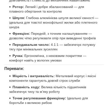
довговічність і стійкість до механічних навантажень
Ротор:
Легкий і добре збалансований — для
плавного обертання та контролю
Шпуля:
Глибока алюмінієва шпуля великої ємності —
ідеальна для товстої монофільної жилки або плетеного
шнура
Фрикціон:
Передній, з точним налаштуванням —
дозволяє чітко регулювати опір при виведенні трофеїв
Передавальне число:
4.1:1 — забезпечує потужну
тягу при мінімальних зусиллях
Ручка:
Ергономічна, з нековзким покриттям —
комфорт навіть у вологих умовах
Переваги:
Міцність і витривалість:
Металевий корпус і якісні
компоненти гарантують довгий строк служби
Плавність ходу:
Велика кількість підшипників
забезпечує тиху та м’яку роботу
Точне регулювання фрикціону:
Ідеально для
боротьби з великою рибою