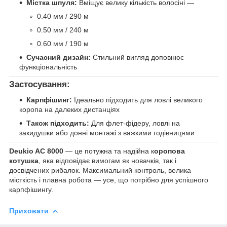
Містка шпуля:
Вміщує велику кількість волосіні —
0.40 мм / 290 м
0.50 мм / 240 м
0.60 мм / 190 м
Сучасний дизайн:
Стильний вигляд доповнює
функціональність
Застосування:
Карпфішинг:
Ідеально підходить для ловлі великого
коропа на далеких дистанціях
Також підходить:
Для флет-фідеру, ловлі на
закидушки або донні монтажі з важкими годівницями
Deukio AC 8000
— це потужна та надійна к
оропова
котушка
, яка відповідає вимогам як новачків, так і
досвідчених рибалок. Максимальний контроль, велика
місткість і плавна робота — усе, що потрібно для успішного
карпфішингу.
Приховати