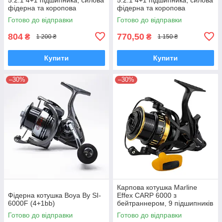
фідерна та коропова
фідерна та коропова
Готово до відправки
Готово до відправки
804
770,50
₴
₴
1 200 ₴
1 150 ₴
Купити
Купити
–30%
–30%
Карпова котушка Marline
Фідерна котушка Boya By SI-
Effex CARP 6000 з
6000F (4+1bb)
бейтраннером, 9 підшипників
Готово до відправки
Готово до відправки