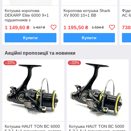
Котушка коропова
Коропова котушка Shark
Фіде
DEKARP Elite 6000 9+1
XV 8000 10+1 BB
AC 
підшипників з
байтранером
1 149,60
1 195,50
738
₴
₴
1 437 ₴
1 594 ₴
Купити
Купити
Акційні пропозиції та новинки
–33%
–33%
Котушка HAUT TON BC 6000
Котушка HAUT TON BC 5000
5.2:1 4+1 підшипника, силова
5.2:1 4+1 підшипника, силова