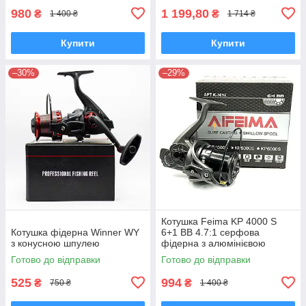
980
1 199,80
₴
₴
1 400 ₴
1 714 ₴
Купити
Купити
–30%
–29%
Котушка Feima KP 4000 S
Котушка фідерна Winner WY
6+1 BB 4.7:1 серфова
з конусною шпулею
фідерна з алюмінієвою
мілкою шпулею для дальніх
Готово до відправки
Готово до відправки
закидів
525
994
₴
₴
750 ₴
1 400 ₴