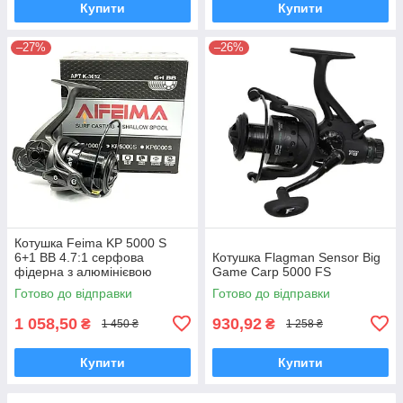
Купити
Купити
–27%
–26%
Котушка Feima KP 5000 S
6+1 BB 4.7:1 серфова
Котушка Flagman Sensor Big
фідерна з алюмінієвою
Game Carp 5000 FS
мілкою шпулею для дальніх
Готово до відправки
Готово до відправки
закидів
1 058,50
930,92
₴
₴
1 450 ₴
1 258 ₴
Купити
Купити