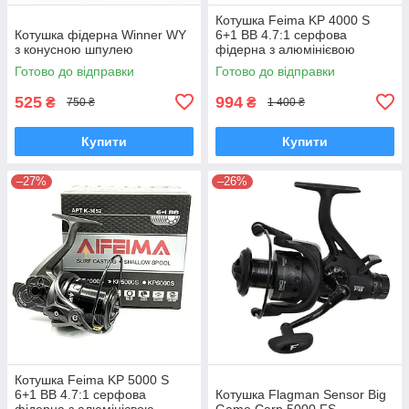
Котушка Feima KP 4000 S
Котушка фідерна Winner WY
6+1 BB 4.7:1 серфова
з конусною шпулею
фідерна з алюмінієвою
мілкою шпулею для дальніх
Готово до відправки
Готово до відправки
закидів
525
994
₴
₴
750 ₴
1 400 ₴
Купити
Купити
–27%
–26%
Котушка Feima KP 5000 S
6+1 BB 4.7:1 серфова
Котушка Flagman Sensor Big
фідерна з алюмінієвою
Game Carp 5000 FS