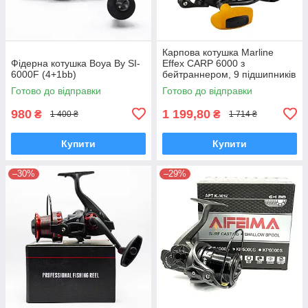
Карпова котушка Marline
Фідерна котушка Boya By SI-
Effex CARP 6000 з
6000F (4+1bb)
бейтраннером, 9 підшипників
Готово до відправки
Готово до відправки
980
1 199,80
₴
₴
1 400 ₴
1 714 ₴
Купити
Купити
–30%
–29%