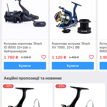
Котушка коропова Shark
Коропова котушка Shark
Коту
ID 8000 10+1bb з
XV 7000, 10+1 BB
коро
бейтраннером
8000
конусоподібна шпуля
1 760
1 120
1 8
₴
₴
2 200 ₴
1 400 ₴
Купити
Купити
Акційні пропозиції та новинки
–33%
–33%