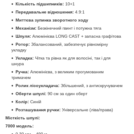
Кількість підшипників:
10+1
Передавальне відношення:
4.9:1
Миттєва зупинка зворотного ходу
Механізм:
Безкінечний гвинт і потужна тяга
Шпуля:
Алюмінієва LONG CAST + запасна графітова
Ротор:
Збалансований, забезпечує рівномірну
укладку
Укладка:
Чітка та рівна як для волосіні, так і для
шнура
Ручка:
Алюмінієва, з великим прогумованим
тримачем
Ролик лісоукладача:
Збільшений, з антискручувачем
Оберти шпулі:
90 см за один оберт
Колір:
Синій
Розташування ручки:
Універсальне (ліва/права)
Місткість шпулі:
7000 модель:
0.30 мм – 490 м