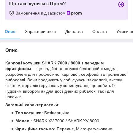
Що таке купити з Пром?
Замовлення під захистом
Опис
Характеристики
Доставка
Оплата
Умови п
Опис
Карпові котушки SHARK 7000 / 8000 з переднім
фрикціоном
— це надійні та потужні безінерційні моделі,
розроблені для професійної карпової, серфової та тролінгової
риболовлі. Вони поєднують у собі сучасні технології, високу
якість матеріалів і зручність у користуванні, що робить їх
чудовим вибором як для досвідчених рибалок, так і для
новачків.
Загальні характеристики:
Тип котушки:
Безінерційна
Моделі:
SHARK XV 7000 / SHARK XV 8000
Фрикційне гальмо:
Переднє, Micro-регульоване