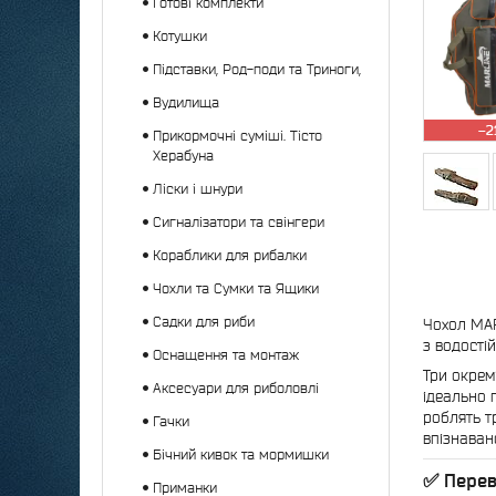
Готові комплекти
Котушки
Підставки, Род-поди та Триноги,
Вудилища
–2
Прикормочні суміші. Тісто
Херабуна
Ліски і шнури
Сигналізатори та свінгери
Кораблики для рибалки
Чохли та Сумки та Ящики
Садки для риби
Чохол MAR
з водості
Оснащення та монтаж
Три окрем
Аксесуари для риболовлі
ідеально 
роблять т
Гачки
впізнавано
Бічний кивок та мормишки
✅ Перев
Приманки