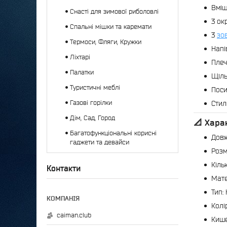
Вміщ
Снасті для зимової риболовлі
3 окр
Спальні мішки та каремати
3
зо
Термоси, Фляги, Кружки
Напі
Ліхтарі
Плеч
Палатки
Щіль
Туристичні меблі
Поси
Газові горілки
Стил
Дім, Сад, Город
📐 Хара
Багатофункціональні корисні
Довж
гаджети та девайси
Розм
Кільк
Контакти
Мате
Тип:
Колі
caiman.club
Кише