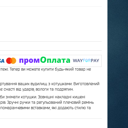
атежі. Тепер ви можете купити будь-який товар не
портування ваших вудилищ з котушками. Виготовлений
 снасті від ударів, вологи та подряпин.
и знімати котушки. Зовнішні накладні кишені
арів. Зручні ручки та регульований плечовий ремінь
 помаранчевими вставками, які додають стилю та