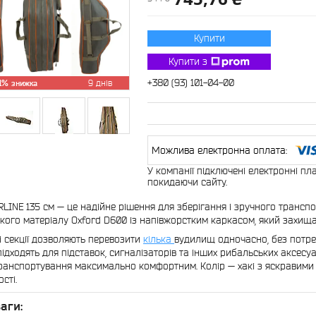
Купити
Купити з
+380 (93) 101-04-00
1%
9 днів
У компанії підключені електронні пл
покидаючи сайту.
LINE 135 см — це надійне рішення для зберігання і зручного транс
йкого матеріалу Oxford D600 із напівжорстким каркасом, який захищає
і секції дозволяють перевозити
кілька
вудилищ одночасно, без потреб
підходять для підставок, сигналізаторів та інших рибальських аксесу
ранспортування максимально комфортним. Колір — хакі з яскравими
сті.
аги: