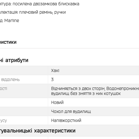
ітура: посилена двозамкова блискавка
лектація: плечовий ремінь, ручки
д: Marline
ристики
і атрибути
Хакі
ь відділень
3
ості
Відчиняється з двох сторін, Водонепроникн
вудилищ без зняття з них котушок
Новий
Чохол для вудилищ
пусу
Напівжорсткий
тувальницькі характеристики