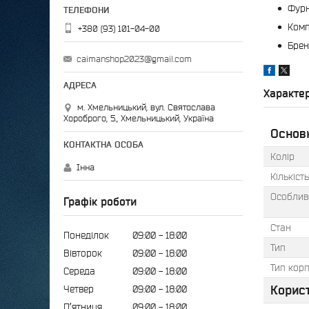
Фурн
Комп
+380 (93) 101-04-00
Брен
caimanshop2023@gmail.com
Характе
м. Хмельницький, вул. Святослава
Хороброго, 5., Хмельницький, Україна
Основн
Колір
Інна
Кількіст
Особлив
Графік роботи
Стан
Понеділок
09:00
18:00
Тип
Вівторок
09:00
18:00
Тип кор
Середа
09:00
18:00
Корис
Четвер
09:00
18:00
Пʼятниця
09:00
18:00