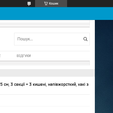
Кошик
С
ВІДГУКИ
см, 3 секції + 3 кишені, напівжорсткий, хакі з