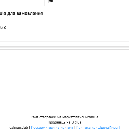
а
135
ція для замовлення
76 ₴
Сайт створений на маркетплейсі
Prom.ua
Продавець на Bigl.ua
caiman.club |
Поскаржитися на контент
|
Політика конфіденційності