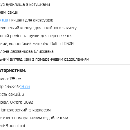
ує вудилища з котушками
емі секції
внішн
і кишені для аксесуарів
вжорсткий корпус для надійного захисту
овий ремінь та ручки для перенесення
ний, водостійкий матеріал Oxford D600
лена двозамкова блискавка
ьний вигляд: хакі з помаранчевим оздобленням
ктеристики:
ина: 135 см
ір: 135×22×
19 см
ість секцій: 3
ріал: Oxford D600
 Напівжорсткий із каркасом
р: хакі з помаранчевим оздобленням
ні: 3 зовнішні