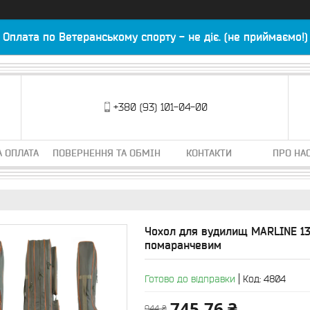
Оплата по Ветеранському спорту - не діє. (не приймаємо!)
+380 (93) 101-04-00
А ОПЛАТА
ПОВЕРНЕННЯ ТА ОБМІН
КОНТАКТИ
ПРО НА
Чохол для вудилищ MARLINE 135 
помаранчевим
Готово до відправки
Код:
4804
745,76 ₴
944 ₴