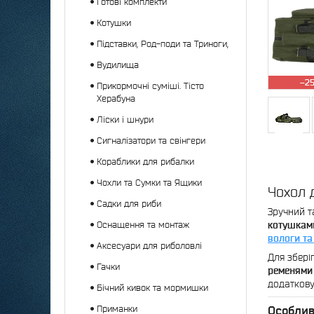
Готові комплекти
Котушки
Підставки, Род-поди та Триноги,
Вудилища
–2
Прикормочні суміші. Тісто
Херабуна
Ліски і шнури
Сигналізатори та свінгери
Кораблики для рибалки
Чохли та Сумки та Ящики
Чохол 
Садки для риби
Зручний т
котушкам
Оснащення та монтаж
вологи та
Аксесуари для риболовлі
Для збері
Гачки
ременями
додаткову
Бічний кивок та мормишки
Особлив
Приманки