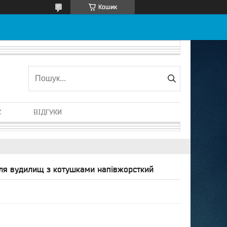
Кошик
С
ВІДГУКИ
для вудилищ з котушками напівжорсткий