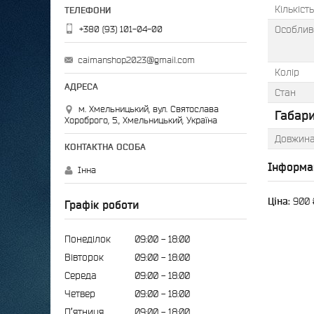
Кількіст
+380 (93) 101-04-00
Особлив
caimanshop2023@gmail.com
Колір
Стан
м. Хмельницький, вул. Святослава
Габари
Хороброго, 5., Хмельницький, Україна
Довжин
Інформа
Інна
Ціна:
900 
Графік роботи
Понеділок
09:00
18:00
Вівторок
09:00
18:00
Середа
09:00
18:00
Четвер
09:00
18:00
Пʼятниця
09:00
18:00