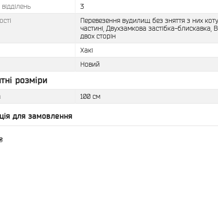
ь відділень
3
ості
Перевезення вудилищ без зняття з них кот
частині, Двухзамкова застібка-блискавка, 
двох сторін
Хакі
Новий
тні розміри
а
100 см
ція для замовлення
₴