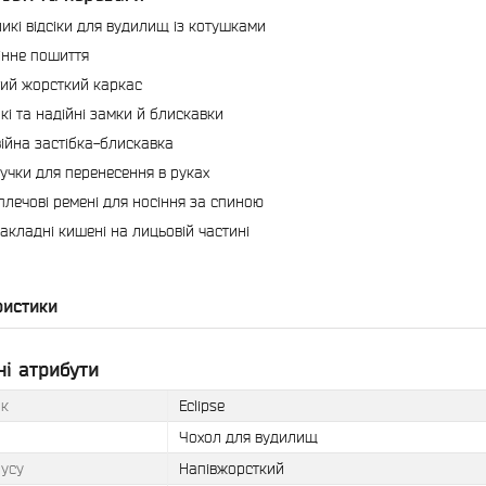
ликі відсіки для вудилищ із котушками
інне пошиття
ий жорсткий каркас
кі та надійні замки й блискавки
ійна застібка-блискавка
ручки для перенесення в руках
плечові ремені для носіння за спиною
накладні кишені на лицьовій частині
ристики
і атрибути
к
Eclipse
Чохол для вудилищ
пусу
Напівжорсткий