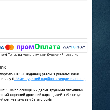
атежі. Тепер ви можете купити будь-який товар не
шок
нспортування
5–6 вудилищ разом із рибальськими
еріалу D
1600rong>, який надійно захищає снасті від
ишені
. Чохол оснащений
двома зручними плечовими
вшитий
жорсткий дротяний каркас
, який забезпечує
ий слугуватиме вам багато років.