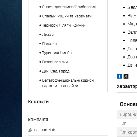
Снасті для зимової риболовлі
3 ве
Відм
Спальні мішки та каремати
Міцн
Термоси, Фляги, Кружки
Вели
Ліхтарі
Подв
Палатки
Дві 
Туристичні меблі
Два 
Газові горілки
Дві 
Дім, Сад, Город
Багатофункціональні корисні
Характе
гаджети та девайси
Контакти
Основн
Виробни
Тип
caiman.club
Тип кор