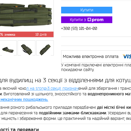
Купити
Купити з
+380 (93) 101-04-00
5%
10 днів
У компанії підключені електронні пл
покидаючи сайту.
для вудилищ на 3 секції з відділеннями для коту
а якісний чохо
л на trong>3 секції
, признач
ений для зберігання і тра
и
. Виготовлений зі щільного, зносостійкого та
водонепроникного мат
 механічних пошкоджень.
гання різного рибальського приладдя передбачені
дві місткі бічні к
для перенесення та
подвійними замками-блискавками
. Усередині 
 міцність і збереження форми. Це практичний та надійний варіант, як
ості та переваги