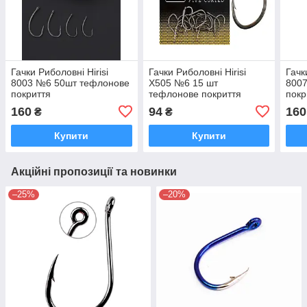
Гачки Риболовні Hirisi
Гачки Риболовні Hirisi
Гачк
8003 №6 50шт тефлонове
X505 №6 15 шт
800
покриття
тефлонове покриття
покр
160
94
160
₴
₴
Купити
Купити
Акційні пропозиції та новинки
–25%
–20%