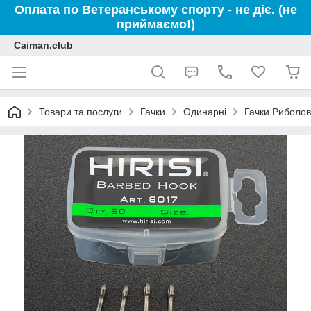
Оплата по Ветеранському спорту - не діє. (не
приймаємо!)
Caiman.club
Товари та послуги
Гачки
Одинарні
Гачки Риболов