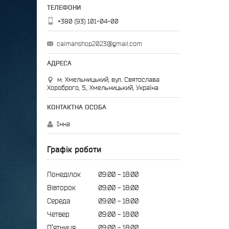
+380 (93) 101-04-00
caimanshop2023@gmail.com
м. Хмельницький, вул. Святослава
Хороброго, 5., Хмельницький, Україна
Інна
Графік роботи
Понеділок
09:00
18:00
Вівторок
09:00
18:00
Середа
09:00
18:00
Четвер
09:00
18:00
Пʼятниця
09:00
18:00