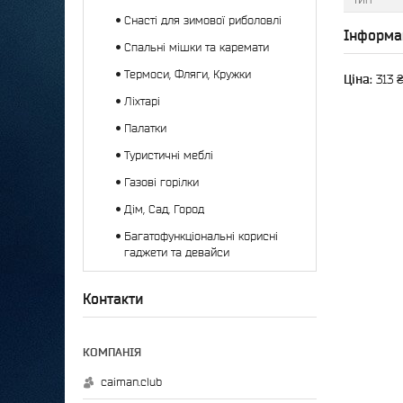
Снасті для зимової риболовлі
Інформа
Спальні мішки та каремати
Термоси, Фляги, Кружки
Ціна:
313 
Ліхтарі
Палатки
Туристичні меблі
Газові горілки
Дім, Сад, Город
Багатофункціональні корисні
гаджети та девайси
Контакти
caiman.club