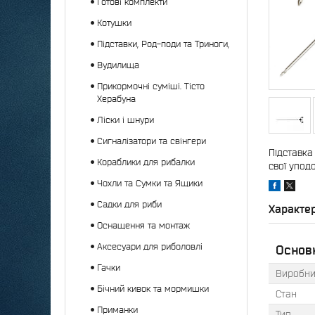
Готові комплекти
Котушки
Підставки, Род-поди та Триноги,
Вудилища
Прикормочні суміші. Тісто
Херабуна
Ліски і шнури
Сигналізатори та свінгери
Підставка
Кораблики для рибалки
свої упод
Чохли та Сумки та Ящики
Садки для риби
Характе
Оснащення та монтаж
Аксесуари для риболовлі
Основн
Гачки
Виробни
Бічний кивок та мормишки
Стан
Приманки
Тип