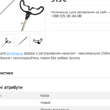
Мінімальна сума замовлення на сайті 
+380 (93) 101-04-00
 для
вудилища
фідера з регульованим нахилом - максимальна стійкіст
обання і насолоджуйтесь ловом без зайвих зусиль.
ристики
і атрибути
к
Kaida
Новий
Тримач вудилища