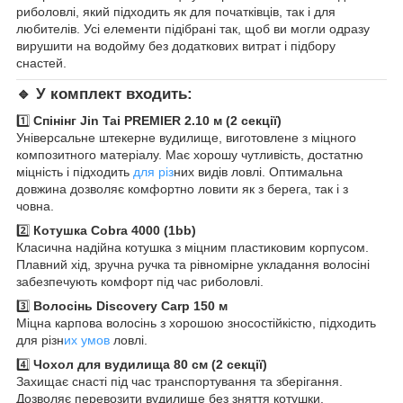
риболовлі, який підходить як для початківців, так і для
любителів. Усі елементи підібрані так, щоб ви могли одразу
вирушити на водойму без додаткових витрат і підбору
снастей.
🔹 У комплект входить:
1️⃣
Спінінг Jin Tai PREMIER 2.10 м (2 секції)
Універсальне штекерне вудилище, виготовлене з міцного
композитного матеріалу. Має хорошу чутливість, достатню
міцність і підходить
для різ
них видів ловлі. Оптимальна
довжина дозволяє комфортно ловити як з берега, так і з
човна.
2️⃣
Котушка Cobra 4000 (1bb)
Класична надійна котушка з міцним пластиковим корпусом.
Плавний хід, зручна ручка та рівномірне укладання волосіні
забезпечують комфорт під час риболовлі.
3️⃣
Волосінь Discovery Carp 150 м
Міцна карпова волосінь з хорошою зносостійкістю, підходить
для різн
их умов
ловлі.
4️⃣
Чохол для вудилища 80 см (2 секції)
Захищає снасті під час транспортування та зберігання.
Дозволяє перевозити вудилище без зняття котушки.