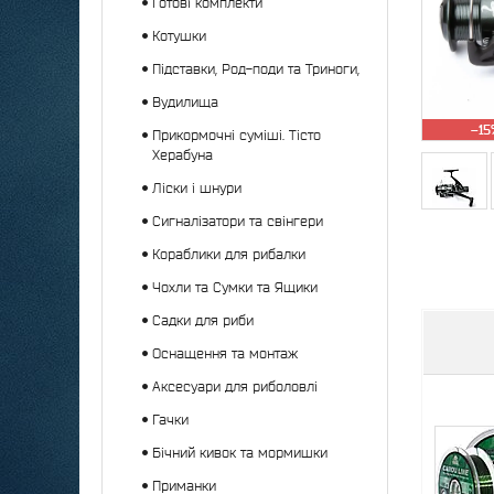
Готові комплекти
Котушки
Підставки, Род-поди та Триноги,
Вудилища
–15
Прикормочні суміші. Тісто
Херабуна
Ліски і шнури
Сигналізатори та свінгери
Кораблики для рибалки
Чохли та Сумки та Ящики
Садки для риби
Оснащення та монтаж
Аксесуари для риболовлі
Гачки
Бічний кивок та мормишки
Приманки