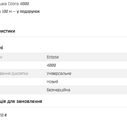
шка Cobra 4000
а 100 м —
у подарунок
ристики
ні
к
Eclipse
4000
вання рукоятки
Універсальне
Новий
Безінерційна
ція для замовлення
20 ₴