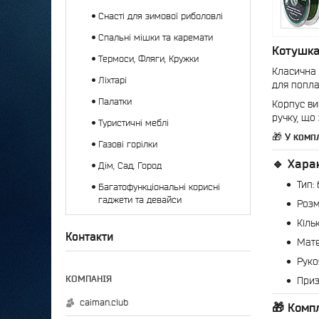
Снасті для зимової риболовлі
Спальні мішки та каремати
Котушка
Термоси, Фляги, Кружки
Класична 
Ліхтарі
для поплав
Палатки
Корпус ви
ручку, що
Туристичні меблі
🎁
У компл
Газові горілки
🔹 Хара
Дім, Сад, Город
Тип:
Багатофункціональні корисні
гаджети та девайси
Розм
Кіль
Контакти
Мате
Руко
Приз
caiman.club
🎁 Компл