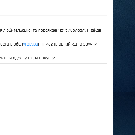
 любительської та повсякденної риболовлі. Підійде
оста в обсл
уговува
нні, має плавний хід та зручну
стання одразу після покупки.