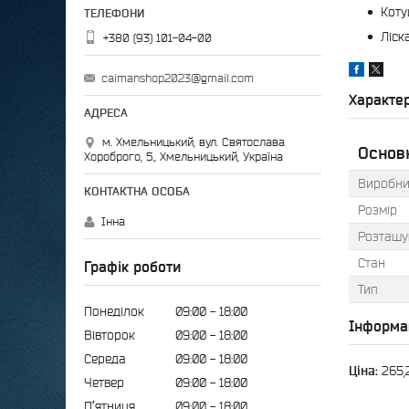
Коту
Ліск
+380 (93) 101-04-00
caimanshop2023@gmail.com
Характе
м. Хмельницький, вул. Святослава
Основ
Хороброго, 5., Хмельницький, Україна
Виробни
Розмір
Інна
Розташу
Стан
Графік роботи
Тип
Понеділок
09:00
18:00
Інформа
Вівторок
09:00
18:00
Середа
09:00
18:00
Ціна:
265,
Четвер
09:00
18:00
Пʼятниця
09:00
18:00