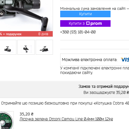
Мінімальна сума замовлення на сайті 
Купити
Купити з
+380 (93) 101-04-00
%
8 днів
У компанії підключені електронні пл
покидаючи сайту.
Замов та отримай подару
Ви заощаджуєте 35,20 ₴
Отримайте цю позицію безкоштовно при покупці «Котушка Cobra 400
35,20 ₴
Лісочка зелена Ottoni Camou Line 0.4мм 100м 12kg