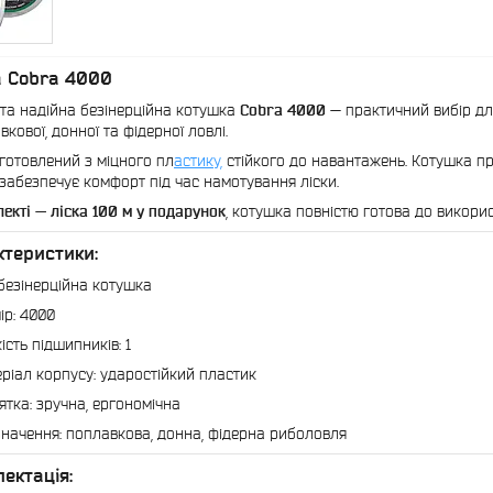
 Cobra 4000
та надійна безінерційна котушка
Cobra 4000
— практичний вибір для
кової, донної та фідерної ловлі.
готовлений з міцного пл
астику,
стійкого до навантажень. Котушка пр
 забезпечує комфорт під час намотування ліски.
екті — ліска 100 м у подарунок
, котушка повністю готова до викори
ктеристики:
 безінерційна котушка
ір: 4000
кість підшипників: 1
ріал корпусу: ударостійкий пластик
ятка: зручна, ергономічна
начення: поплавкова, донна, фідерна риболовля
ектація: