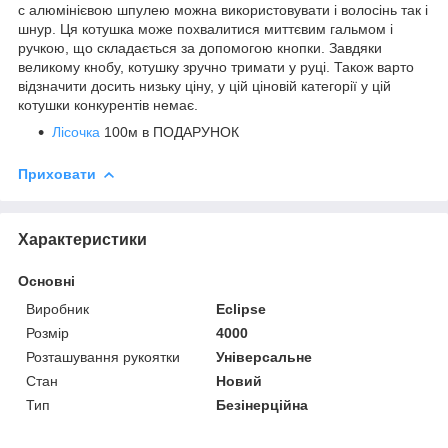
c алюмінієвою шпулею можна використовувати і волосінь так і
шнур. Ця котушка може похвалитися миттєвим гальмом і
ручкою, що складається за допомогою кнопки. Завдяки
великому кнобу, котушку зручно тримати у руці. Також варто
відзначити досить низьку ціну, у цій ціновій категорії у цій
котушки конкурентів немає.
Лісочка
100м в ПОДАРУНОК
Приховати
Характеристики
Основні
Виробник
Eclipse
Розмір
4000
Розташування рукоятки
Універсальне
Стан
Новий
Тип
Безінерційна