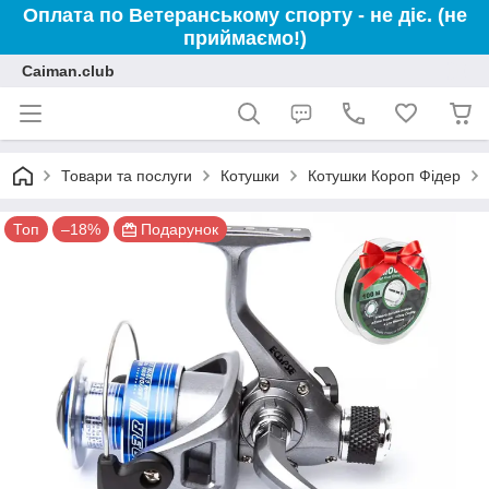
Оплата по Ветеранському спорту - не діє. (не
приймаємо!)
Caiman.club
Товари та послуги
Котушки
Котушки Короп Фідер
Топ
–18%
Подарунок