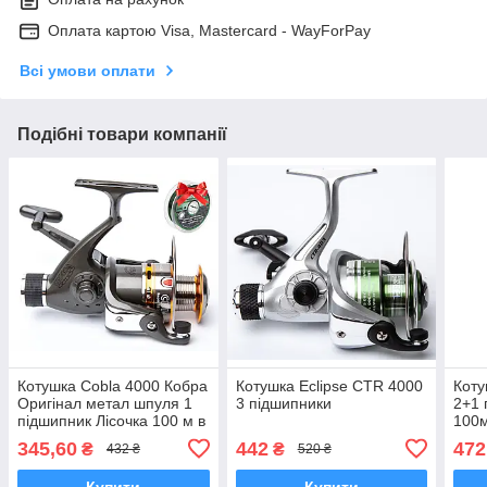
Оплата картою Visa, Mastercard - WayForPay
Всі умови оплати
Подібні товари компанії
Котушка Cobla 4000 Кобра
Котушка Eclipse CTR 4000
Коту
Оригінал метал шпуля 1
3 підшипники
2+1 
підшипник Лісочка 100 м в
100
ПОДАРУНОК
345,60
442
472
₴
₴
432 ₴
520 ₴
Купити
Купити