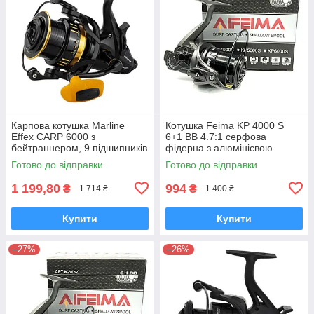
Карпова котушка Marline
Котушка Feima KP 4000 S
Effex CARP 6000 з
6+1 BB 4.7:1 серфова
бейтраннером, 9 підшипників
фідерна з алюмінієвою
мілкою шпулею для дальніх
Готово до відправки
Готово до відправки
закидів
1 199,80
994
₴
₴
1 714 ₴
1 400 ₴
Купити
Купити
–27%
–26%