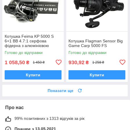
Котушка Feima KP 5000 S
6+1 BB 4.7:1 серфова
Котушка Flagman Sensor Big
фідерна з алюмінієвою
Game Carp 5000 FS
мілкою шпулею для дальніх
Готово до відправки
Готово до відправки
закидів
1 058,50
930,92
₴
₴
1 450 ₴
1 258 ₴
Купити
Купити
Показати ще
Про нас
99% позитивних з 1313 відгуків за рік
Працює з 13.05.2021