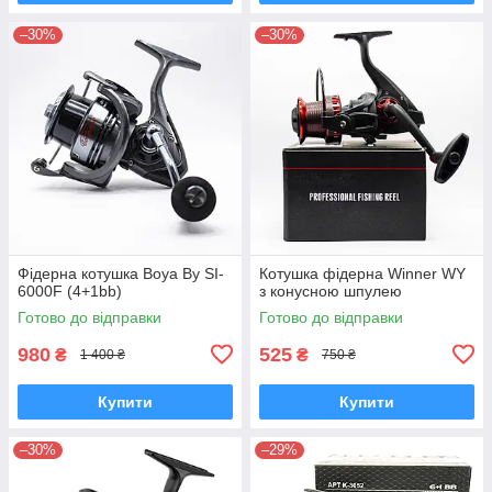
–30%
–30%
Фідерна котушка Boya By SI-
Котушка фідерна Winner WY
6000F (4+1bb)
з конусною шпулею
Готово до відправки
Готово до відправки
980
525
₴
₴
1 400 ₴
750 ₴
Купити
Купити
–30%
–29%