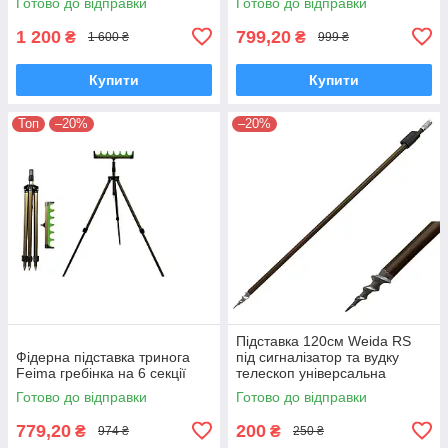
Готово до відправки
Готово до відправки
1 200
799,20
₴
₴
1 600 ₴
999 ₴
Купити
Купити
Топ
–20%
–20%
Підставка 120см Weida RS
Фідерна підставка тринога
під сигналізатор та вудку
Feima гребінка на 6 секції
телескоп універсальна
Готово до відправки
Готово до відправки
779,20
200
₴
₴
974 ₴
250 ₴