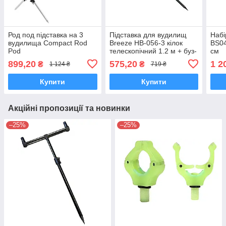
Род под підставка на 3
Підставка для вудилищ
Набі
вудилища Compact Rod
Breeze HB-056-3 кілок
BS04
Pod
телескопічний 1.2 м + буз-
см
бар на 3 вудилища 40 см
899,20
575,20
1 2
₴
₴
1 124 ₴
719 ₴
Купити
Купити
Акційні пропозиції та новинки
–25%
–25%