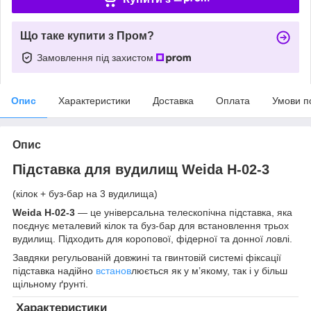
Що таке купити з Пром?
Замовлення під захистом
Опис
Характеристики
Доставка
Оплата
Умови п
Опис
Підставка для вудилищ Weida H-02-3
(кілок + буз-бар на 3 вудилища)
Weida H-02-3
— це універсальна телескопічна підставка, яка
поєднує металевий кілок та буз-бар для встановлення трьох
вудилищ. Підходить для коропової, фідерної та донної ловлі.
Завдяки регульованій довжині та гвинтовій системі фіксації
підставка надійно
встанов
люється як у м’якому, так і у більш
щільному ґрунті.
Характеристики