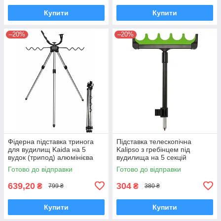
Купити
Купити
–20%
–20%
Фідерна підставка тринога
Підставка телескопічна
для вудилищ Kaida на 5
Kalipso з гребінцем під
вудок (трипод) алюмінієва
вудилища на 5 секцій
телескопічна
Готово до відправки
Готово до відправки
639,20
304
₴
₴
799 ₴
380 ₴
Купити
Купити