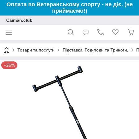
Оплата по Ветеранському спорту - не діє. (не
приймаємо!)
Caiman.club
Товари та послуги
Підставки, Род-поди та Триноги,
П
–25%