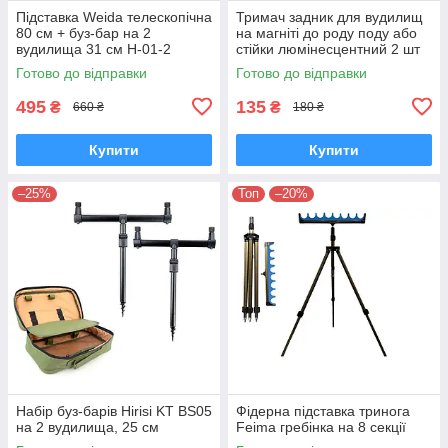
Підставка Weida телескопічна
Тримач задник для вудилищ
80 см + буз-бар на 2
на магніті до роду поду або
вудилища 31 см H-01-2
стійки люмінесцентний 2 шт
Готово до відправки
Готово до відправки
495
135
₴
₴
660 ₴
180 ₴
Купити
Купити
–25%
Топ
–20%
Набір буз-барів Hirisi KT BS05
Фідерна підставка тринога
на 2 вудилища, 25 см
Feima гребінка на 8 секції