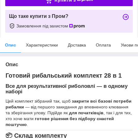
Що таке купити з Пром?
Замовлення під захистом
Опис
Характеристики
Доставка
Оплата
Умови п
Опис
Готовий рибальський комплект
28 в 1
Все для результативної риболовлі — в одному
наборі
Цей комплект зібраний так, щоб
закрити всі базові потреби
рибалки
— від першого закидання до впевненого клювання
та зберігання улову. Підійде як
для початківців
, так і для тих,
хто хоче мати
готове рішення без підбору снастей
поштучно
.
📦 Склад комплекту