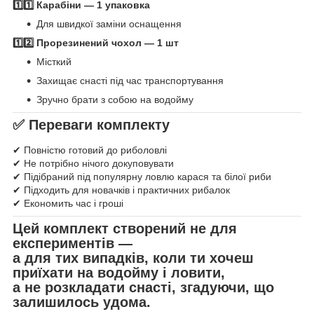
1️⃣1️⃣ Карабіни — 1 упаковка
Для швидкої заміни оснащення
1️⃣2️⃣ Прорезинений чохол — 1 шт
Місткий
Захищає снасті під час транспортування
Зручно брати з собою на водойму
✅ Переваги комплекту
✔ Повністю готовий до риболовлі
✔ Не потрібно нічого докуповувати
✔ Підібраний під популярну ловлю карася та білої риби
✔ Підходить для новачків і практичних рибалок
✔ Економить час і гроші
Цей комплект створений не для
експериментів —
а для тих випадків, коли ти хочеш
приїхати на водойму і ловити
,
а не розкладати снасті, згадуючи, що
залишилось удома.