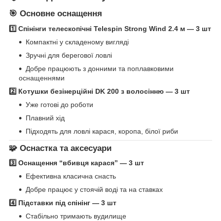
🎯 Основне оснащення
1️⃣ Спінінги телескопічні Telespin Strong Wind 2.4 м — 3 шт
Компактні у складеному вигляді
Зручні для берегової ловлі
Добре працюють з донними та поплавковими
оснащеннями
2️⃣ Котушки безінерційні DK 200 з волосінню — 3 шт
Уже готові до роботи
Плавний хід
Підходять для ловлі карася, коропа, білої риби
🧩 Оснастка та аксесуари
3️⃣ Оснащення “вбивця карася” — 3 шт
Ефективна класична снасть
Добре працює у стоячій воді та на ставках
4️⃣ Підставки під спінінг — 3 шт
Стабільно тримають вудилище