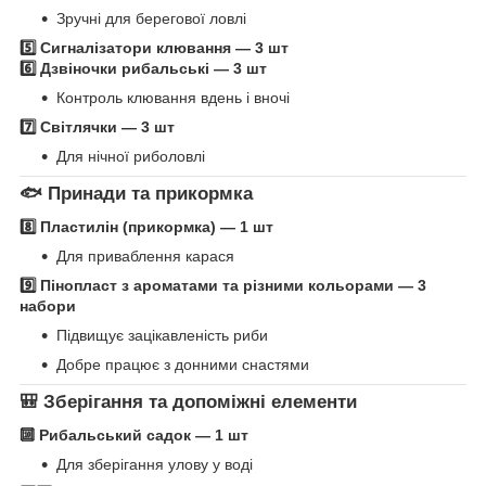
Зручні для берегової ловлі
5️⃣ Сигналізатори клювання — 3 шт
6️⃣ Дзвіночки рибальські — 3 шт
Контроль клювання вдень і вночі
7️⃣ Світлячки — 3 шт
Для нічної риболовлі
🐟 Принади та прикормка
8️⃣ Пластилін (прикормка) — 1 шт
Для приваблення карася
9️⃣ Пінопласт з ароматами та різними кольорами — 3
набори
Підвищує зацікавленість риби
Добре працює з донними снастями
🎒 Зберігання та допоміжні елементи
🔟 Рибальський садок — 1 шт
Для зберігання улову у воді