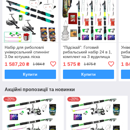
Набір для риболовлі
"Підсікай": Готовий
Унів
універсальний спиннінг
рибальський набір 24 в 1,
риба
3.0м котушка ліска
комплект на 3 вудилища
"Шви
комплект готовий на 2
2.10 м
для 
1 587,20
1 575
1 8
₴
₴
1 984 ₴
1 875 ₴
вудилища
вуди
Купити
Купити
Акційні пропозиції та новинки
–20%
–20%