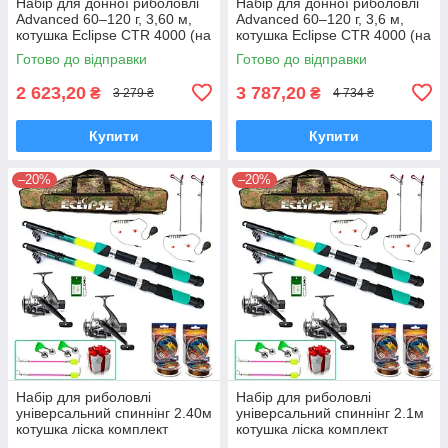
Набір для донної риболовлі
Набір для донної риболовлі
Advanced 60–120 г, 3,60 м,
Advanced 60–120 г, 3,6 м,
котушка Eclipse CTR 4000 (на
котушка Eclipse CTR 4000 (на
2 вудилища)
3 вудилища)
Готово до відправки
Готово до відправки
2 623,20
3 787,20
₴
₴
3 279 ₴
4 734 ₴
Купити
Купити
–20%
–20%
Набір для риболовлі
Набір для риболовлі
універсальний спиннінг 2.40м
універсальний спиннінг 2.1м
котушка ліска комплект
котушка ліска комплект
готовий на 2 вудилища
готовий