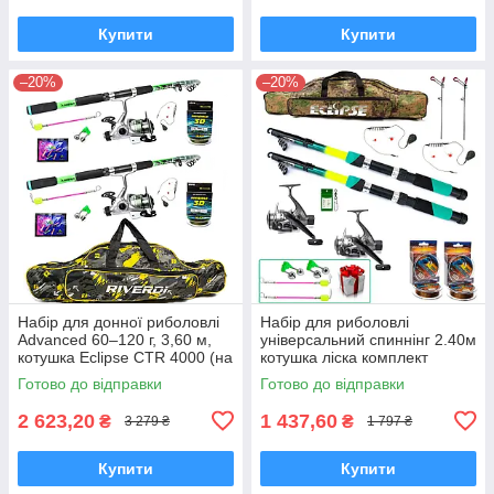
Купити
Купити
–20%
–20%
Набір для донної риболовлі
Набір для риболовлі
Advanced 60–120 г, 3,60 м,
універсальний спиннінг 2.40м
котушка Eclipse CTR 4000 (на
котушка ліска комплект
2 вудилища)
готовий на 2 вудилища
Готово до відправки
Готово до відправки
2 623,20
1 437,60
₴
₴
3 279 ₴
1 797 ₴
Купити
Купити