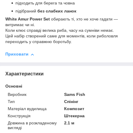
підходить для берега та човна
підібраний
без слабких ланок
White Amur Power Set
обирають ті, хто не хоче гадати —
витримає чи ні.
Коли клює справді велика риба, часу на сумніви немає.
Цей набір створений саме для моментів, коли риболовля
переходить у справжню боротьбу.
Приховати
Характеристики
Основні
Виробник
Sams Fish
Тип
Спінінг
Матеріал вудилища
Композит
Конструкція
Штекерна
Довжина в розкладеному
2.1 м
вигляді