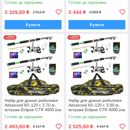
Готово до відправки
Готово до відправки
2 329,60
2 444
₴
₴
2 912 ₴
3 055 ₴
Купити
Купити
–20%
–20%
Набір для донної риболовлі
Набір для донної риболовлі
Advanced 60–120 г, 2,70 м,
Advanced 60–120 г, 3,00 м,
котушка Eclipse CTR 4000 (на
котушка Eclipse CTR 4000 (на
2 вудилища)
2 вудилища)
Готово до відправки
Готово до відправки
2 493,60
2 525,60
₴
₴
3 117 ₴
3 157 ₴