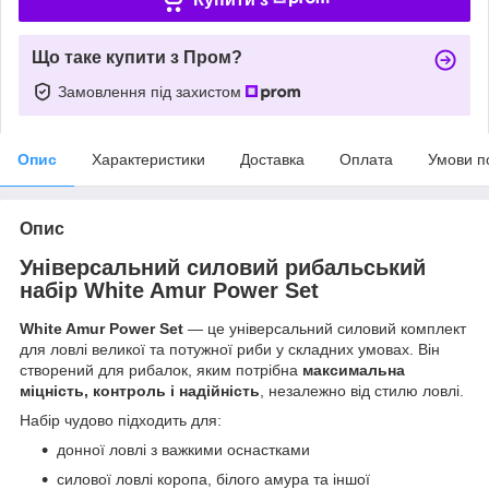
Що таке купити з Пром?
Замовлення під захистом
Опис
Характеристики
Доставка
Оплата
Умови п
Опис
Універсальний силовий рибальський
набір
White Amur Power Set
White Amur Power Set
— це універсальний силовий комплект
для ловлі великої та потужної риби у складних умовах. Він
створений для рибалок, яким потрібна
максимальна
міцність, контроль і надійність
, незалежно від стилю ловлі.
Набір чудово підходить для:
донної ловлі з важкими оснастками
силової ловлі коропа, білого амура та іншої