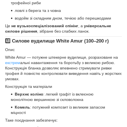
трофейної риби
ловлі з берега та з човна
водойм зі складним дном, течією або перешкодами
Це
не вузькоспеціалізований спінінг
, а
універсальне
силове рішення
, зібране без слабких ланок.
1️⃣ Силове вудилище White Amur (100–200 г)
Опис
White Amur — потужне штекерне вудилище, розраховане на
екстрем
альні навантаження та боротьбу з великою рибою.
Конструкція бланка дозволяє впевнено стримувати ривки
трофея й повністю контролювати виведення навіть у жорстких
умовах.
Конструкція та матеріали
Верхнє коліно
: легкий графіт із вклеєною
монолітною вершинкою зі скловолокна
Комель
: потужний композит із великим запасом
міцності
Таке поєднання забезпечує: