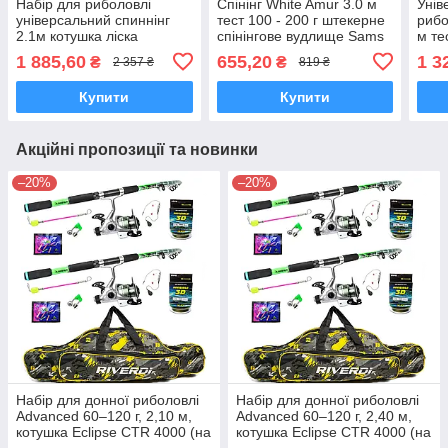
Набір для риболовлі
Спінінг White Amur 3.0 м
Унів
універсальний спиннінг
тест 100 - 200 г штекерне
рибо
2.1м котушка ліска
спінінгове вудлище Sams
м те
комплект готовий
Fish
FISH
1 885,60
655,20
1 3
₴
₴
2 357 ₴
819 ₴
+ шн
Купити
Купити
Акційні пропозиції та новинки
–20%
–20%
Набір для донної риболовлі
Набір для донної риболовлі
Advanced 60–120 г, 2,10 м,
Advanced 60–120 г, 2,40 м,
котушка Eclipse CTR 4000 (на
котушка Eclipse CTR 4000 (на
2 вудилища)
2 вудилища)