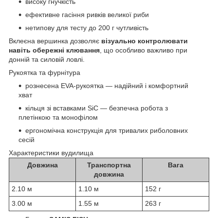
високу гнучкість
ефективне гасіння ривків великої риби
нетипову для тесту до 200 г чутливість
Вклеєна вершинка дозволяє
візуально контролювати
навіть обережні клювання
, що особливо важливо при
донній та силовій ловлі.
Рукоятка та фурнітура
рознесена EVA-рукоятка — надійний і комфортний
хват
кільця зі вставками SiC — безпечна робота з
плетінкою та монофілом
ергономічна конструкція для тривалих риболовних
сесій
Характеристики вудилища
Довжина
Транспортна
Вага
довжина
2.10 м
1.10 м
152 г
3.00 м
1.55 м
263 г