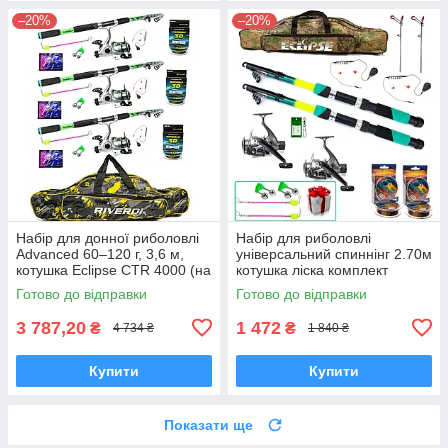
–20%
–20%
Набір для донної риболовлі
Набір для риболовлі
Advanced 60–120 г, 3,6 м,
універсальний спиннінг 2.70м
котушка Eclipse CTR 4000 (на
котушка ліска комплект
3 вудилища)
готовий на 2 вудилища
Готово до відправки
Готово до відправки
3 787,20
1 472
₴
₴
4 734 ₴
1 840 ₴
Купити
Купити
Показати ще