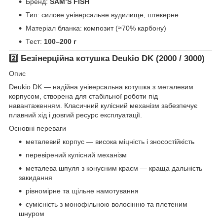
Бренд:
SAM’S FISH
Тип: силове універсальне вудилище, штекерне
Матеріал бланка: композит (≈70% карбону)
Тест:
100–200 г
2️⃣ Безінерційна котушка
Deukio DK (2000 / 3000)
Опис
Deukio DK — надійна універсальна котушка з металевим
корпусом, створена для стабільної роботи під
навантаженням. Класичний кулісний механізм забезпечує
плавний хід і довгий ресурс експлуатації.
Основні переваги
металевий корпус — висока міцність і зносостійкість
перевірений кулісний механізм
металева шпуля з конусним краєм — краща дальність
закидання
рівномірне та щільне намотування
сумісність з монофільною волосінню та плетеним
шнуром