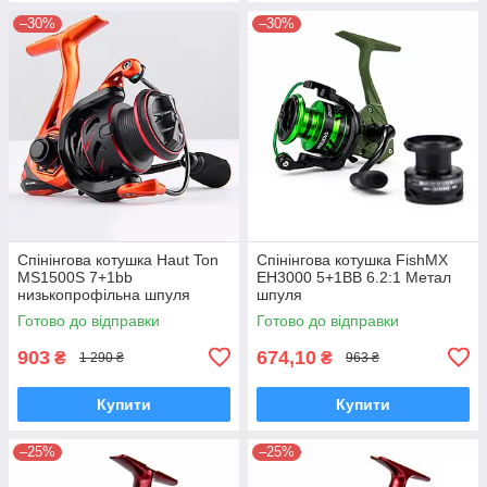
–30%
–30%
Спінінгова котушка Haut Ton
Спінінгова котушка FishMX
MS1500S 7+1bb
EH3000 5+1BB 6.2:1 Метал
низькопрофільна шпуля
шпуля
Готово до відправки
Готово до відправки
903
674,10
₴
₴
1 290 ₴
963 ₴
Купити
Купити
–25%
–25%