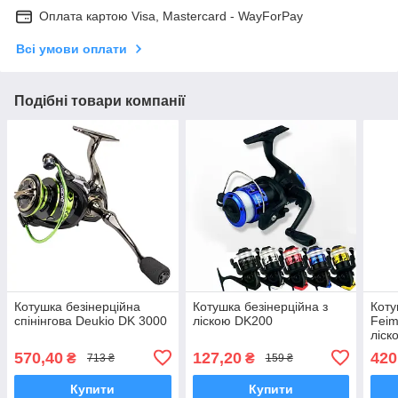
Оплата картою Visa, Mastercard - WayForPay
Всі умови оплати
Подібні товари компанії
Котушка безінерційна
Котушка безінерційна з
Коту
спінінгова Deukio DK 3000
ліскою DK200
Feim
ліск
570,40
127,20
420
₴
₴
713 ₴
159 ₴
Купити
Купити