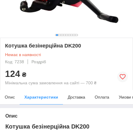
Котушка безінерційна DK200
Немає в наявності
Код: 7238
Роздріб
124
₴
Мінімальна сума замовлення на сайті — 700 ₴
Опис
Характеристики
Доставка
Оплата
Умови 
Опис
Котушка безінерційна DK200