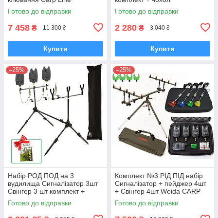
Готово до відправки
Готово до відправки
7 458
2 280
₴
₴
11 300 ₴
3 040 ₴
Купити
Купити
–25%
–25%
Набір РОД ПОД на 3
Комплект №3 РІД ПІД набір
вудилища Сигналізатор 3шт
Сигналізатор + пейджер 4шт
Свінгер 3 шт комплект +
+ Свінгер 4шт Weida CARP
чохол
FOX + чохол
Готово до відправки
Готово до відправки