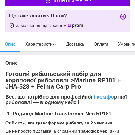
Що таке купити з Пром?
Замовлення під захистом
Опис
Характеристики
Доставка
Оплата
Умови п
Опис
Готовий рибальський набір для
коропової риболовлі >Marline RP181 +
JHA-528 + Feima Carp Pro
Все, що потрібно для професійної
і комфо
ртної
риболовлі — в одному кейсі!
1.
Род-под Marline Transformer Neo RP181
Стійкість, яка трансформує рибалку за 2 хвилини
Це не просто підставка, а справжній
трансформер
, який