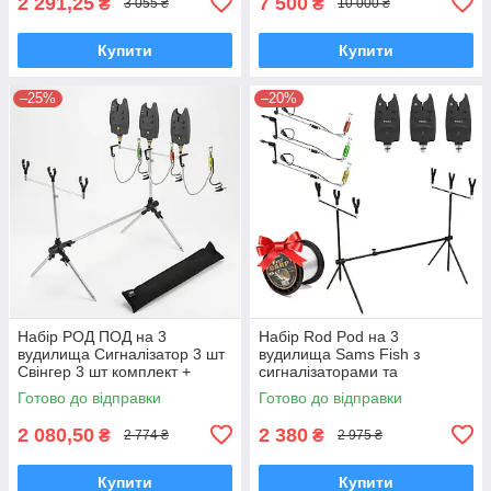
2 291,25
7 500
₴
₴
3 055 ₴
10 000 ₴
Купити
Купити
–25%
–20%
Набір РОД ПОД на 3
Набір Rod Pod на 3
вудилища Сигналізатор 3 шт
вудилища Sams Fish з
Свінгер 3 шт комплект +
сигналізаторами та
чохол
свінгерами + чохол
Готово до відправки
Готово до відправки
2 080,50
2 380
₴
₴
2 774 ₴
2 975 ₴
Купити
Купити