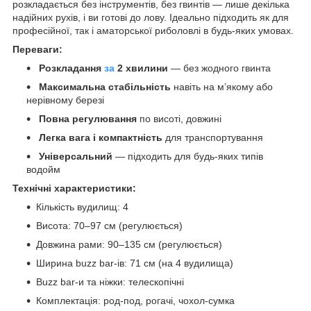
розкладається без інструментів, без гвинтів — лише декілька
надійних рухів, і ви готові до лову. Ідеально підходить як для
професійної, так і аматорської риболовлі в будь-яких умовах.
Переваги:
Розкладання
за
2 хвилини
— без жодного гвинта
Максимальна стабільність
навіть на м’якому або
нерівному березі
Повна регулювання
по висоті, довжині
Легка вага і компактність
для транспортування
Універсальний
— підходить для будь-яких типів
водойм
Технічні характеристики:
Кількість вудилищ: 4
Висота: 70–97 см (регулюється)
Довжина рами: 90–135 см (регулюється)
Ширина buzz bar-ів: 71 см (на 4 вудилища)
Buzz bar-и та ніжки: телескопічні
Комплектація: род-под, рогачі, чохол-сумка