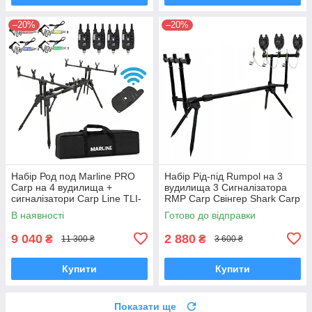
–20%
–20%
Набір Род под Marline PRO
Набір Рід-під Rumpol на 3
Carp на 4 вудилища +
вудилища 3 Сигналізатора
сигналізатори Carp Line TLI-
RMP Carp Свінгер Shark Carp
28 4+1 зі свінгерами Swinger
Зелений - 3шт
В наявності
Готово до відправки
02 у кейсі
9 040
2 880
₴
₴
11 300 ₴
3 600 ₴
Купити
Купити
Показати ще