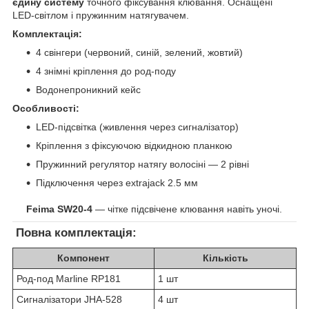
єдину систему
точного фіксування клювання. Оснащені
LED-світлом і пружинним натягувачем.
Комплектація:
4 свінгери (червоний, синій, зелений, жовтий)
4 знімні кріплення до род-поду
Водонепроникний кейс
Особливості:
LED-підсвітка (живлення через сигналізатор)
Кріплення з фіксуючою відкидною планкою
Пружинний регулятор натягу волосіні — 2 рівні
Підключення через extrajack 2.5 мм
Feima SW20-4
— чітке підсвічене клювання навіть уночі.
Повна комплектація:
Компонент
Кількість
Род-под Marline RP181
1 шт
Сигналізатори JHA-528
4 шт