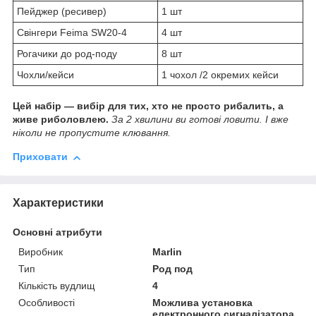
Пейджер (ресивер)
1 шт
Свінгери Feima SW20-4
4 шт
Рогачики до род-поду
8 шт
Чохли/кейси
1 чохол /2 окремих кейси
Цей набір — вибір для тих, хто не просто рибалить, а
живе риболовлею.
За 2 хвилини ви готові ловити. І вже
ніколи не пропустите клювання.
Приховати
Характеристики
Основні атрибути
Виробник
Marlin
Тип
Род под
Кількість вудлищ
4
Особливості
Можлива установка
електронного сигналізатора,