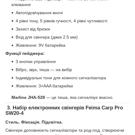
клювання
Автопідсвічування вночі
4 рівні тону, 5 рівнів гучності, 4 рівні чутливості
Захист від бризок
Вхід для свінгера (джек 2.5 мм)
Живлення: 9V батарейка
Функції пейджера:
3 кнопки управління
Вібро, звук, тиша — на вибір
Індивідуальні тони для кожного сигналізатора
Живлення: 3×AAA батарейки
Marline JHA-528
— це тиша, яка сигналізує вчасно.
3.
Набір електронних свінгерів Feima Carp Pro
SW20-4
Стиль. Фіксація. Підсвітка.
Свінгери доповнюють сигналізатори та род-под, створюючи