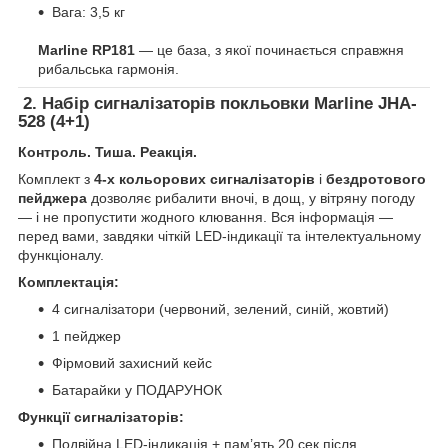
Вага: 3,5 кг
Marline RP181
— це база, з якої починається справжня
рибальська гармонія.
2.
Набір сигналізаторів покльовки Marline JHA-
528 (4+1)
Контроль. Тиша. Реакція.
Комплект з
4-х кольорових сигналізаторів
і
бездротового
пейджера
дозволяє рибалити вночі, в дощ, у вітряну погоду
— і не пропустити жодного клювання. Вся інформація —
перед вами, завдяки чіткій LED-індикації та інтелектуальному
функціоналу.
Комплектація:
4 сигналізатори (червоний, зелений, синій, жовтий)
1 пейджер
Фірмовий захисний кейс
Батарайки у ПОДАРУНОК
Функції сигналізаторів:
Подвійна LED-індикація + пам’ять 20 сек після