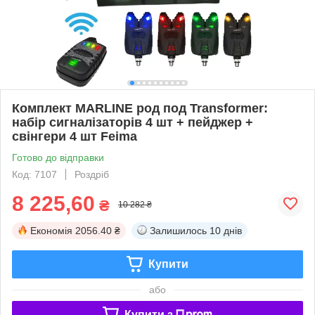
Комплект MARLINE род под Transformer:
набір сигналізаторів 4 шт + пейджер +
свінгери 4 шт Feima
Готово до відправки
Код: 7107
Роздріб
8 225,60
₴
10 282 ₴
Економія
2056.40 ₴
Залишилось
10 днів
Купити
або
Купити з