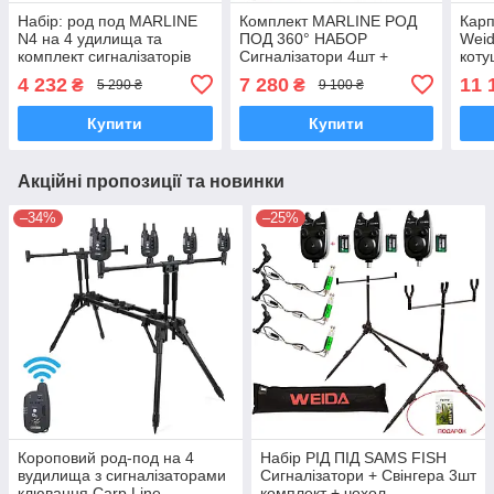
Набір: род под MARLINE
Комплект MARLINE РОД
Карп
N4 на 4 удилища та
ПОД 360° НАБОР
Weid
комплект сигналізаторів
Сигналізатори 4шт +
коту
Feima TLI-28 4+4 з
пейджер + Свінгер 4шт
Вудл
4 232
7 280
11 
₴
₴
5 290 ₴
9 100 ₴
свінгерами
Feima + чохол
Сигн
Купити
Купити
Акційні пропозиції та новинки
–34%
–25%
Короповий род-под на 4
Набір РІД ПІД SAMS FISH
вудилища з сигналізаторами
Сигналізатори + Свінгера 3шт
клювання Carp Line
комплект + чохол