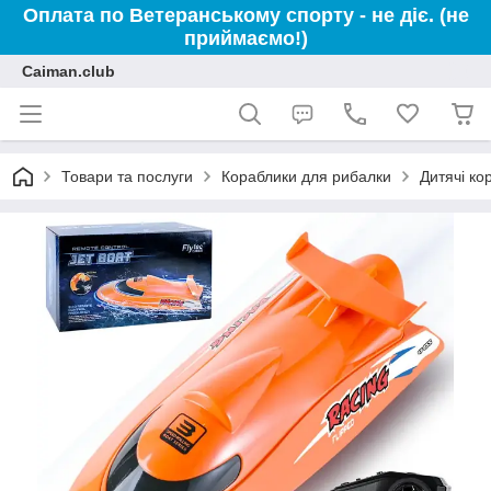
Оплата по Ветеранському спорту - не діє. (не
приймаємо!)
Caiman.club
Товари та послуги
Кораблики для рибалки
Дитячі ко