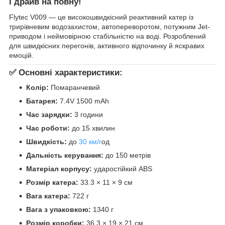
і драйв на повну!
Flytec V009 — це високошвидкісний реактивний катер із
трирівневим водозахистом, автопереворотом, потужним Jet-
приводом і неймовірною стабільністю на воді. Розроблений
для швидкісних перегонів, активного відпочинку й яскравих
емоцій.
✅
Основні характеристики:
Колір:
Помаранчевий
Батарея:
7.4V 1500 mAh
Час зарядки:
3 години
Час роботи:
до 15 хвилин
Швидкість:
до
30 км/г
од
Дальність керування:
до 150 метрів
Матеріал корпусу:
ударостійкий ABS
Розмір катера:
33.3 × 11 × 9 см
Вага катера:
722 г
Вага з упаковкою:
1340 г
Розмір коробки:
36.3 × 19 × 21 см