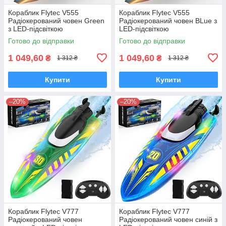
Кораблик Flytec V555
Кораблик Flytec V555
Радіокерований човен Green
Радіокерований човен BLue з
з LED-підсвіткою
LED-підсвіткою
Готово до відправки
Готово до відправки
1 049,60
1 049,60
₴
₴
1 312 ₴
1 312 ₴
Купити
Купити
–20%
–20%
Кораблик Flytec V777
Кораблик Flytec V777
Радіокерований човен
Радіокерований човен синій з