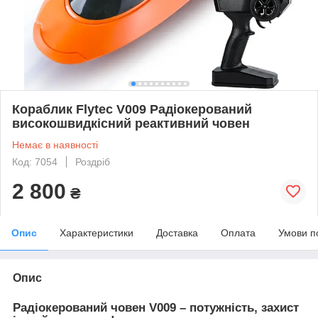
Кораблик Flytec V009 Радіокерований
високошвидкісний реактивний човен
Немає в наявності
Код: 7054
Роздріб
2 800
₴
Опис
Характеристики
Доставка
Оплата
Умови п
Опис
Радіокерований човен V009 – потужність, захист