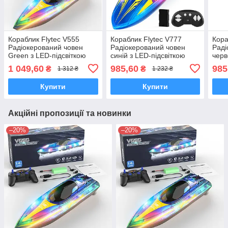
Кораблик Flytec V555
Кораблик Flytec V777
Кора
Радіокерований човен
Радіокерований човен
Раді
Green з LED-підсвіткою
синій з LED-підсвіткою
черв
1 049,60
985,60
985
₴
₴
1 312 ₴
1 232 ₴
Купити
Купити
Акційні пропозиції та новинки
–20%
–20%