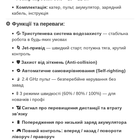
Комплектація:
катер, пульт, акумулятор, зарядний
кабель, інструкція
⚙️
Функції та переваги:
💦 Триступенева система водозахисту
— стабільна
робота в будь-яких умовах
🌀 Jet-привід
— швидкий старт, потужна тяга, крутий
контроль
🛡 Захист від зіткнень (Anti-collision)
🔁 Автоматичне самовирівнювання (Self-righting)
📡 2.4 GHz пульт — безперебійне керування без
завад
🚦 3 режими швидкості (60% / 80% / 100%) — для
новачків і профі
📶 Сигнал про перевищення дистанції та втрату
зв’язку
🔋 Попередження про низький заряд акумулятора
🎮 Повний контроль: вперед / назад / повороти
ліворуч / праворуч