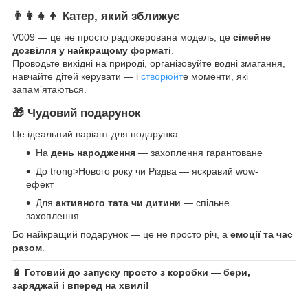
👨‍👩‍👧‍👦
Катер, який зближує
V009 — це не просто радіокерована модель, це
сімейне
дозвілля у найкращому форматі
.
Проводьте вихідні на природі, організовуйте водні змагання,
навчайте дітей керувати — і
створюйт
е моменти, які
запам’ятаються.
🎁
Чудовий подарунок
Це ідеальний варіант для подарунка:
На
день народження
— захоплення гарантоване
До trong>Нового року чи Різдва — яскравий wow-
ефект
Для
активного тата чи дитини
— спільне
захоплення
Бо найкращий подарунок — це не просто річ, а
емоції та час
разом
.
🔋
Готовий до запуску просто з коробки — бери,
заряджай і вперед на хвилі!