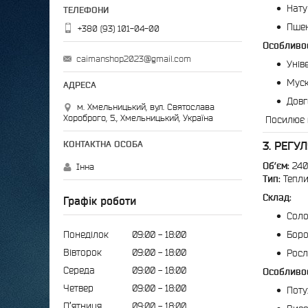
Нату
Пшен
+380 (93) 101-04-00
Особливос
caimanshop2023@gmail.com
Унів
Муск
Довг
м. Хмельницький, вул. Святослава
Хороброго, 5., Хмельницький, Україна
Посилює п
3. РЕГУ
Об’єм:
240
Інна
Тип:
Тепли
Склад:
Графік роботи
Соло
Понеділок
09:00
18:00
Боро
Вівторок
09:00
18:00
Росл
Середа
09:00
18:00
Особливос
Четвер
09:00
18:00
Поту
Пʼятниця
09:00
18:00