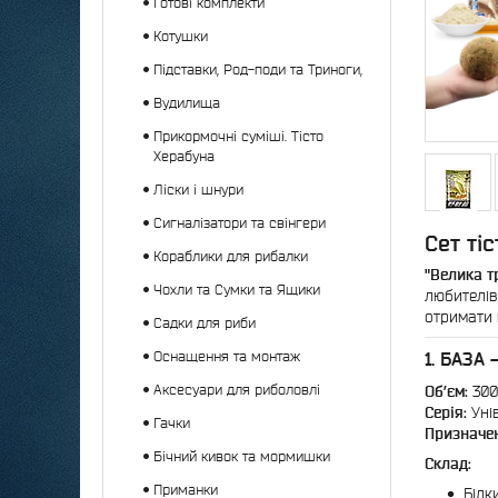
Готові комплекти
Котушки
Підставки, Род-поди та Триноги,
Вудилища
Прикормочні суміші. Тісто
Херабуна
Ліски і шнури
Сигналізатори та свінгери
Сет ті
Кораблики для рибалки
"Велика т
Чохли та Сумки та Ящики
любителів
отримати 
Садки для риби
1. БАЗА
Оснащення та монтаж
Аксесуари для риболовлі
Об’єм:
300
Серія:
Уні
Гачки
Призначе
Бічний кивок та мормишки
Склад:
Приманки
Білк