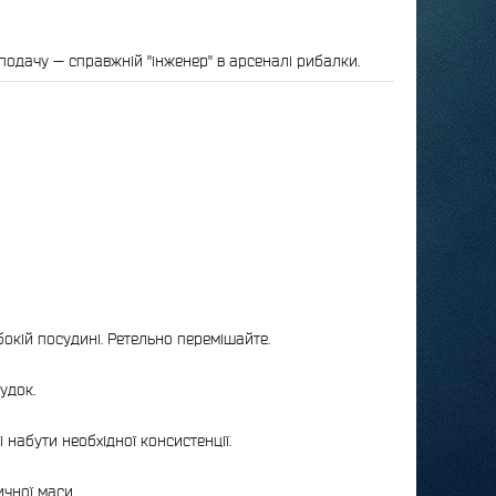
 подачу — справжній "інженер" в арсеналі рибалки.
ибокій посудині. Ретельно перемішайте.
удок.
набути необхідної консистенції.
ичної маси.