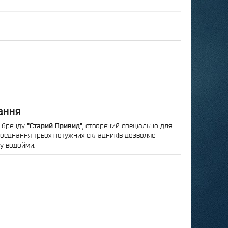
вання
д бренду
"Старий Привид"
, створений спеціально для
 Поєднання трьох потужних складників дозволяє
у водойми.