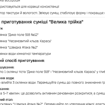
ка абсорбція
ристовується для корекції консистенції
тор текстури й вологості. Зв’язує суміш, стабілізує форму і покращує
 приготування суміші "Велика трійка"
и:
лянка "Дике поле 918 №12"
лянка "Несамовитий кльов. Карась"
лянка "Швидка Атака №2"
лянки води кімнатної температури
й спосіб приготування:
мішування:
по 1 склянці тіста "Дике поле 918" і "Несамовитий кльов. Карась" у гл
ння води:
 влийте 3 склянки води. Перемішуйте суміш до повного зникнення гр
вання:
а 5–7 хвилин. Це дозволить активним речовинам розкритися, а суміші 
ний етап:
 склянку "Швидка Атака №2". Перемішайте до утворення м’якої, еласт