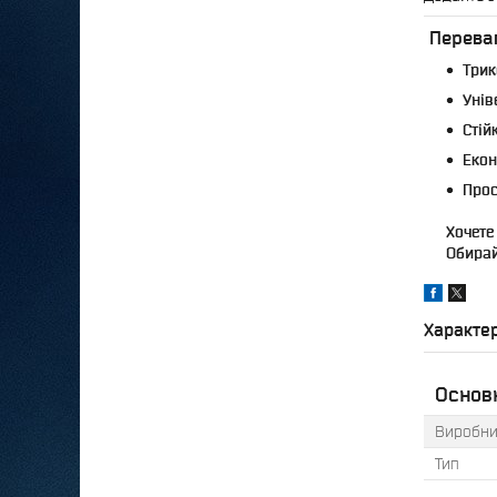
Переваг
Трик
Унів
Стійк
Екон
Прос
Хочете
Обирай
Характе
Основ
Виробни
Тип