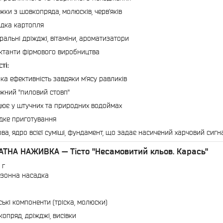
жки з шовкопряда, молюсків, черв’яків
дка картопля
ральні дріжджі, вітаміни, ароматизатори
ктанти фірмового виробництва
ті:
ка ефективність завдяки м’ясу равликів
жний "пиловий стовп"
ює у штучних та природних водоймах
ке приготування
ва, ядро всієї суміші, фундамент, що задає насичений харчовий сигнал
АТНА НАЖИВКА — Тісто "Несамовитий кльов. Карась"
 г
зонна насадка
ькі компоненти (тріска, молюски)
опряд, дріжджі, висівки