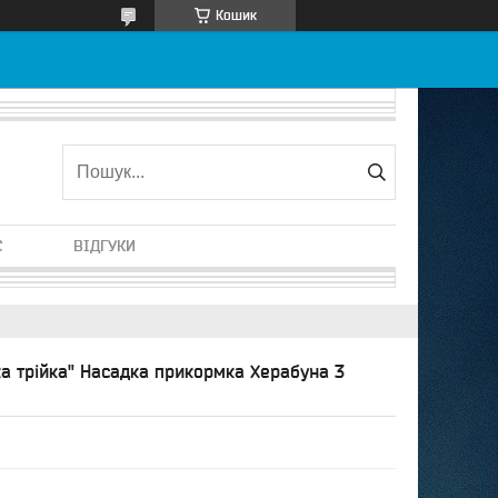
Кошик
С
ВІДГУКИ
ка трійка" Насадка прикормка Херабуна 3