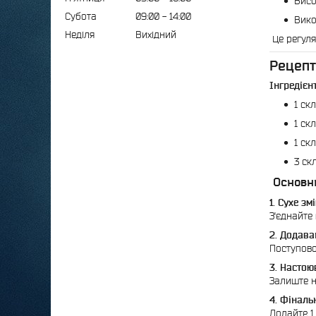
Висо
Субота
09:00
14:00
Вико
Неділя
Вихідний
Це регуля
Рецепт
Інгредієнт
1 ск
1 ск
1 ск
3 ск
Основни
1. Сухе з
З'єднайте 
2. Додава
Поступово
3. Настою
Залиште н
4. Фіналь
Додайте 1