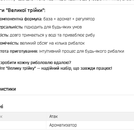
и "Великої трійки":
омпонентна формула:
база + аромат + регулятор
ерсальність:
підходить для будь-яких умов
ість:
довго тримається у воді та приваблює рибу
омічність:
великий обсяг на кілька рибалок
тота приготування:
інтуїтивний процес для будь-якого рибалки
 зробити кожну риболовлю вдалою?
те "Велику трійку" — надійний набір, що завжди працює!
ристики
ні
к
Атак
Ароматизатор