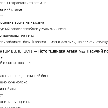
ральні атрактанти та вітаміни
ичний глютен
ті:
ерсальна ароматна наживка
усний запах приваблює у будь-який сезон
о тримається на гачку
ривабливість бази. Її аромат — магніт для риби, що робить наживку
ЛЯТОР ВОЛОГОСТІ — Тісто "Швидка Атака №2 Несучий по
 г
й сезон, мілководдя
дка картопля, пшеничний білок
шно, сухе молоко
инні білки
ті:
жне пилоутворення