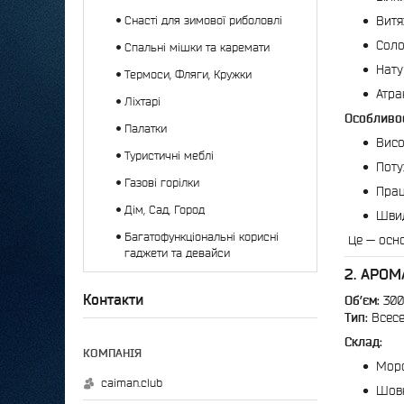
Витя
Снасті для зимової риболовлі
Соло
Спальні мішки та каремати
Нату
Термоси, Фляги, Кружки
Атра
Ліхтарі
Особливос
Палатки
Висо
Туристичні меблі
Поту
Газові горілки
Прац
Дім, Сад, Город
Швид
Багатофункціональні корисні
Це — осно
гаджети та девайси
2. АРОМ
Контакти
Об’єм:
300
Тип:
Всесе
Склад:
Морс
caiman.club
Шовк