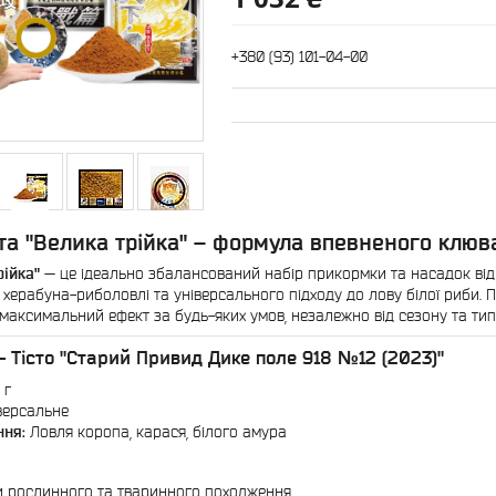
+380 (93) 101-04-00
ста "Велика трійка" – формула впевненого клю
рійка"
— це ідеально збалансований набір прикормки та насадок ві
 херабуна-риболовлі та універсального підходу до лову білої риби.
максимальний ефект за будь-яких умов, незалежно від сезону та тип
 — Тісто "Старий Привид Дике поле 918 №12 (2023)"
 г
версальне
ння:
Ловля коропа, карася, білого амура
и рослинного та тваринного походження