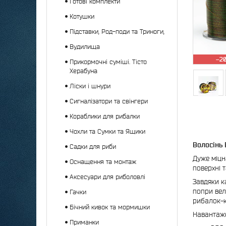
Готові комплекти
Котушки
Підставки, Род-поди та Триноги,
Вудилища
–2
Прикормочні суміші. Тісто
Херабуна
Ліски і шнури
Сигналізатори та свінгери
Кораблики для рибалки
Чохли та Сумки та Ящики
Волосінь 
Садки для риби
Дуже міцн
Оснащення та монтаж
поверхні т
Аксесуари для риболовлі
Завдяки к
попри вел
Гачки
рибалок-ка
Бічний кивок та мормишки
Навантаже
Приманки