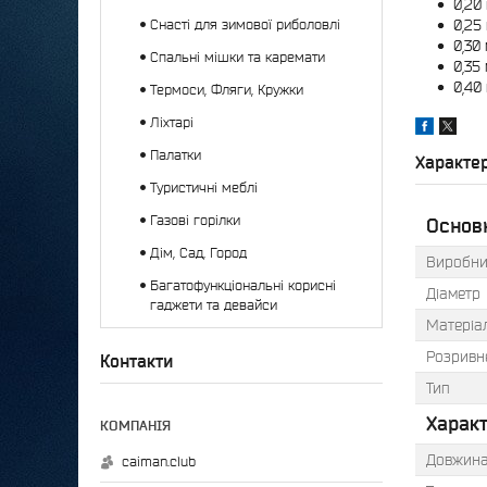
0,20 
Снасті для зимової риболовлі
0,25 
0,30 
Спальні мішки та каремати
0,35
0,40
Термоси, Фляги, Кружки
Ліхтарі
Палатки
Характе
Туристичні меблі
Газові горілки
Основ
Дім, Сад, Город
Виробни
Багатофункціональні корисні
Діаметр
гаджети та девайси
Матеріа
Розривн
Контакти
Тип
Характ
Довжина
caiman.club