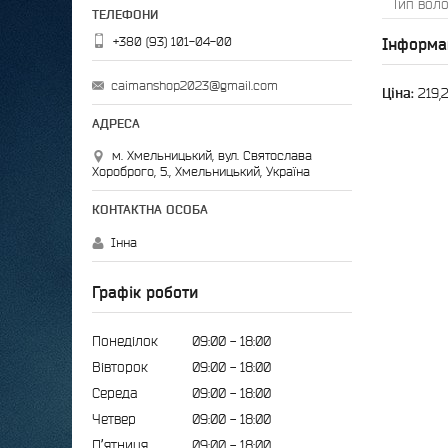
Тип воло
+380 (93) 101-04-00
Інформа
caimanshop2023@gmail.com
Ціна:
219,
м. Хмельницький, вул. Святослава
Хороброго, 5., Хмельницький, Україна
Інна
Графік роботи
Понеділок
09:00
18:00
Вівторок
09:00
18:00
Середа
09:00
18:00
Четвер
09:00
18:00
Пʼятниця
09:00
18:00