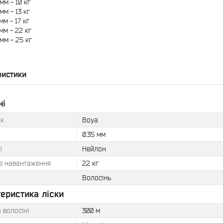
мм - 10 кг
мм - 13 кг
мм - 17 кг
 мм - 22 кг
 мм - 25 кг
ристики
ні
к
Boya
0.35 мм
л
Нейлон
е навантаження
22 кг
Волосінь
еристика ліски
 волосіні
300 м