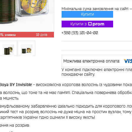
Мінімальна сума замовлення на сайті 
Купити
Купити з
+380 (93) 101-04-00
0%
10 днів
У компанії підключені електронні пл
покидаючи сайту.
Boya BY Invisible
- високоякісна коропова волосінь із чудовими показн
а волосінь, що тоне та не має пам'яті. Спеціальна поверхнева обробк
а міцність.
амуфльованому забарвленню ідеально підходить для коропового лов
икий тест на розрив, волосінь не дуже міцна на простих вузлах, тому
рп'ятників України гідно оцінили її високу якість!
ння на розрив: