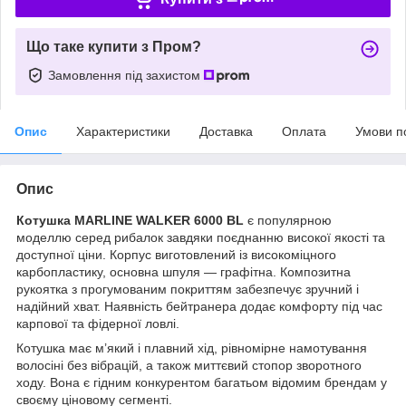
Що таке купити з Пром?
Замовлення під захистом
Опис
Характеристики
Доставка
Оплата
Умови п
Опис
Котушка MARLINE WALKER 6000 BL
є популярною
моделлю серед рибалок завдяки поєднанню високої якості та
доступної ціни. Корпус виготовлений із високоміцного
карбопластику, основна шпуля — графітна. Композитна
рукоятка з прогумованим покриттям забезпечує зручний і
надійний хват. Наявність бейтранера додає комфорту під час
карпової та фідерної ловлі.
Котушка має м’який і плавний хід, рівномірне намотування
волосіні без вібрацій, а також миттєвий стопор зворотного
ходу. Вона є гідним конкурентом багатьом відомим брендам у
своєму ціновому сегменті.