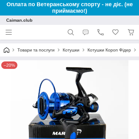
Оплата по Ветеранському спорту - не діє. (не
приймаємо!)
Caiman.club
Товари та послуги
Котушки
Котушки Короп Фідер
–20%