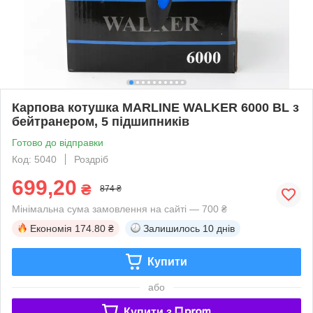
Карпова котушка MARLINE WALKER 6000 BL з
бейтранером, 5 підшипників
Готово до відправки
Код: 5040
Роздріб
699,20
₴
874 ₴
Мінімальна сума замовлення на сайті — 700 ₴
Економія
174.80 ₴
Залишилось
10 днів
Купити
або
Купити з