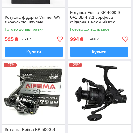
Котушка Feima KP 4000 S
Котушка фідерна Winner WY
6+1 BB 4.7:1 серфова
з конусною шпулею
фідерна з алюмінієвою
мілкою шпулею для дальніх
Готово до відправки
Готово до відправки
закидів
525
994
₴
₴
750 ₴
1 400 ₴
Купити
Купити
–27%
–26%
Котушка Feima KP 5000 S