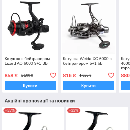
Котушка з бейтранером
Котушка Weida XC 6000 з
Коту
Lizard AO 6000 9+1 BB
бейтранером 5+1 bb
4000
коро
шпул
858
816
880
₴
₴
1 100 ₴
1 020 ₴
Купити
Купити
Акційні пропозиції та новинки
–33%
–33%