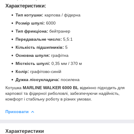
Характеристики:
Тип котушки:
карпова / фідерна
Розмір шпулі:
6000
Тип фрикціона:
бейтранер
Передавальне число:
5,5:1
Кількість підшипників:
5
Основна шпуля:
графітна
Місткість шпулі:
0,35 мм / 370 м
Колір:
графітово-синій
Дужка лісоукладача:
посилена
Котушка
MARLINE WALKER 6000 BL
відмінно підходить для
карпової та фідерної риболовлі, забезпечуючи надійність,
комфорт і стабільну роботу в різних умовах.
Приховати
Характеристики