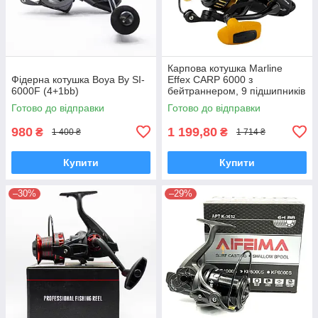
Карпова котушка Marline
Фідерна котушка Boya By SI-
Effex CARP 6000 з
6000F (4+1bb)
бейтраннером, 9 підшипників
Готово до відправки
Готово до відправки
980
1 199,80
₴
₴
1 400 ₴
1 714 ₴
Купити
Купити
–30%
–29%