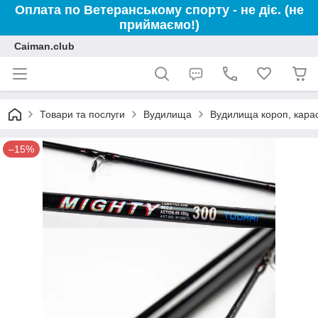
Оплата по Ветеранському спорту - не діє. (не
приймаємо!)
Caiman.club
Товари та послуги
Вудилища
Вудилища короп, кара
–15%