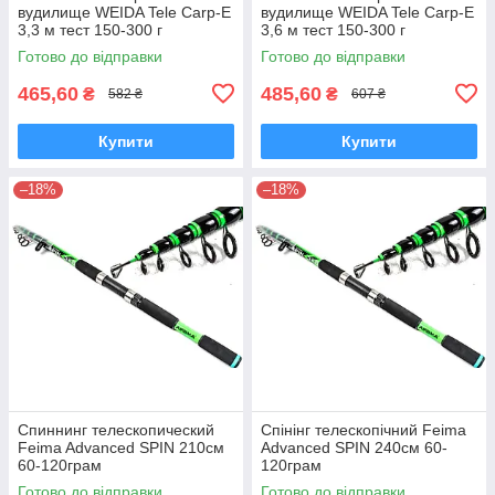
вудилище WEIDA Tele Carp-E
вудилище WEIDA Tele Carp-E
3,3 м тест 150-300 г
3,6 м тест 150-300 г
Готово до відправки
Готово до відправки
465,60
485,60
₴
₴
582 ₴
607 ₴
Купити
Купити
–18%
–18%
Спиннинг телескопический
Спінінг телескопічний Feima
Feima Advanced SPIN 210см
Advanced SPIN 240см 60-
60-120грам
120грам
Готово до відправки
Готово до відправки