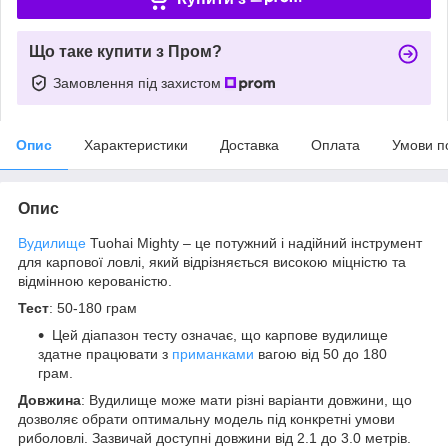
Що таке купити з Пром?
Замовлення під захистом
Опис
Характеристики
Доставка
Оплата
Умови п
Опис
Вудилище
Tuohai Mighty – це потужний і надійний інструмент
для карпової ловлі, який відрізняється високою міцністю та
відмінною керованістю.
Тест
: 50-180 грам
Цей діапазон тесту означає, що карпове вудилище
здатне працювати з
приманками
вагою від 50 до 180
грам.
Довжина
: Вудилище може мати різні варіанти довжини, що
дозволяє обрати оптимальну модель під конкретні умови
риболовлі. Зазвичай доступні довжини від 2.1 до 3.0 метрів.