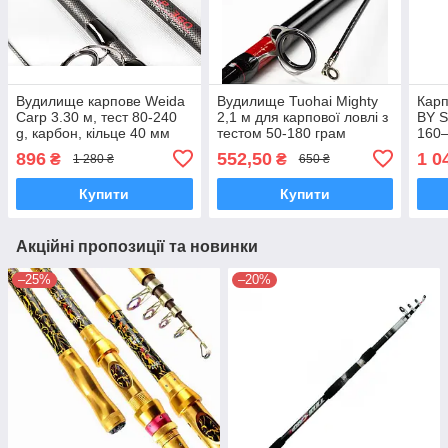
Вудилище карпове Weida
Вудилище Tuohai Mighty
Карп
Carp 3.30 м, тест 80-240
2,1 м для карпової ловлі з
BY S
g, карбон, кільце 40 мм
тестом 50-180 грам
160–
карповик
коту
896
552,50
1 0
₴
₴
1 280 ₴
650 ₴
Купити
Купити
Акційні пропозиції та новинки
–25%
–20%