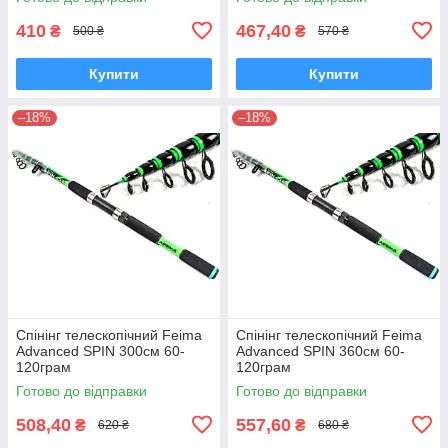
410
467,40
₴
₴
500 ₴
570 ₴
Купити
Купити
–18%
–18%
Спінінг телескопічний Feima
Спінінг телескопічний Feima
Advanced SPIN 300см 60-
Advanced SPIN 360см 60-
120грам
120грам
Готово до відправки
Готово до відправки
508,40
557,60
₴
₴
620 ₴
680 ₴