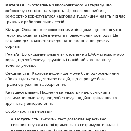
Матеріал
: Виготовлене з високоякісного матеріалу, що
забезпечує легкість та міцність. Це дозволяє рибалці
комфортно користуватися карповим вудилищем навіть під час
тривалих риболовельних сесій.
Кільця
: Оснащене високоякісними кільцями, що зменшують
тертя волосіні та забезпечують її рівномірний розподіл. Це
важливо для точності закидання та зменшення ризику
обривів.
Руків'я
: Ергономічне руків'я виготовлене з EVA матеріалу або
корка, що забезпечує зручність і надійний хват навіть у
вологих умовах.
Секційність
: Карпове вудилище може бути односекційним
або складатися з декількох секцій, що спрощує його
транспортування та зберігання.
Катушкотримач
: Надійний катушкотримач, сумісний з
різними типами катушок, забезпечує надійне кріплення та
зручність у використанні.
Особливості та переваги
Потужність
: Високий тест дозволяє ефективно
використовувати важкі приманки та витримувати сильні
навантаження під час боротьби з великою рибою.