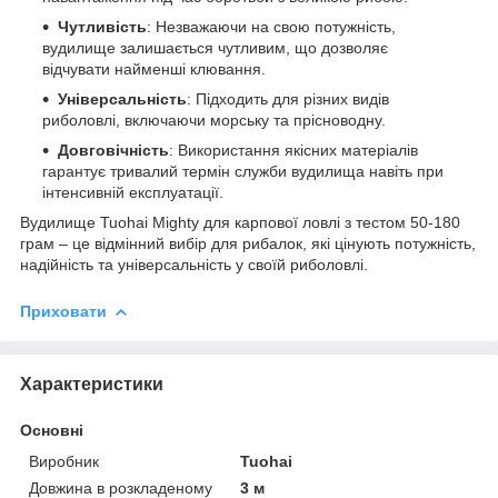
Чутливість
: Незважаючи на свою потужність,
вудилище залишається чутливим, що дозволяє
відчувати найменші клювання.
Універсальність
: Підходить для різних видів
риболовлі, включаючи морську та прісноводну.
Довговічність
: Використання якісних матеріалів
гарантує тривалий термін служби вудилища навіть при
інтенсивній експлуатації.
Вудилище Tuohai Mighty для карпової ловлі з тестом 50-180
грам – це відмінний вибір для рибалок, які цінують потужність,
надійність та універсальність у своїй риболовлі.
Приховати
Характеристики
Основні
Виробник
Tuohai
Довжина в розкладеному
3 м