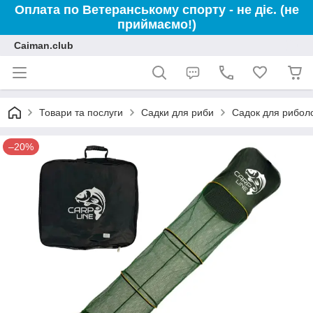
Оплата по Ветеранському спорту - не діє. (не
приймаємо!)
Caiman.club
Товари та послуги
Садки для риби
Садок для риболов
–20%