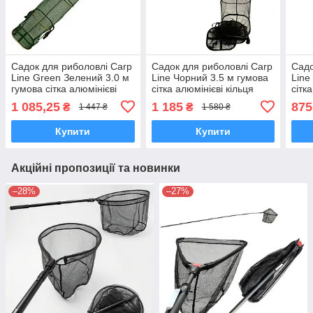
Садок для риболовлі Carp
Садок для риболовлі Carp
Садо
Line Green Зелений 3.0 м
Line Чорний 3.5 м гумова
Line
гумова сітка алюмінієві
сітка алюмінієві кільця
сітк
кільця
1 085,25
1 185
875
₴
₴
1 447 ₴
1 580 ₴
Купити
Купити
Акційні пропозиції та новинки
–28%
–27%