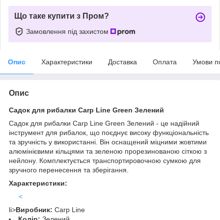
Що таке купити з Пром?
Замовлення під захистом
Опис
Характеристики
Доставка
Оплата
Умови п
Опис
Садок для рибалки Carp Line Green Зелений
Садок для рибалки Carp Line Green Зелений - це надійний
інструмент для рибалок, що поєднує високу функціональність
та зручність у використанні. Він оснащений міцними жовтими
алюмінієвими кільцями та зеленою прорезинованою сіткою з
нейлону. Комплектується транспортировочною сумкою для
зручного перенесення та зберігання.
Характеристики:
<
li>
Виробник:
Carp Line
Колір:
Зелений