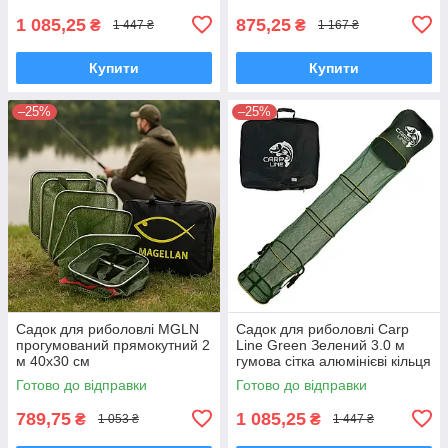
1 085,25
875,25
₴
₴
1 447 ₴
1 167 ₴
Купити
Купити
–25%
–25%
Садок для риболовлі MGLN
Садок для риболовлі Carp
прогумований прямокутний 2
Line Green Зелений 3.0 м
м 40х30 см
гумова сітка алюмінієві кільця
Готово до відправки
Готово до відправки
789,75
1 085,25
₴
₴
1 053 ₴
1 447 ₴