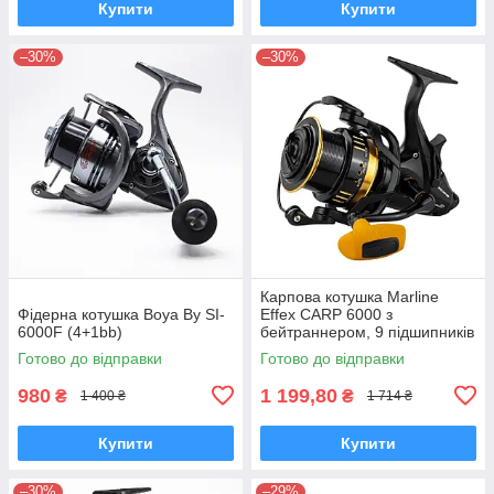
Купити
Купити
–30%
–30%
Карпова котушка Marline
Фідерна котушка Boya By SI-
Effex CARP 6000 з
6000F (4+1bb)
бейтраннером, 9 підшипників
Готово до відправки
Готово до відправки
980
1 199,80
₴
₴
1 400 ₴
1 714 ₴
Купити
Купити
–30%
–29%