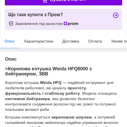
Що таке купити з Пром?
Замовлення під захистом
Опис
Характеристики
Доставка
Оплата
Умови п
Опис
>Коропова котушка Weida HFQ6000 з
бейтранером, 3BB
Коропова котушка
Weida HFQ
— надійний інструмент для
любителів риболовлі, які цінують
простоту,
функціональність і стабільну роботу
. Модель оснащена
системою бейтранера
, яка дозволяє безпечно
контролювати сходження волосіні під час різкої та потужної
покльовки великої риби.
Котушка комплектується
акриловою шпулею
, а потужний
гальмівний механізм забезпечує надійне утримання волосіні