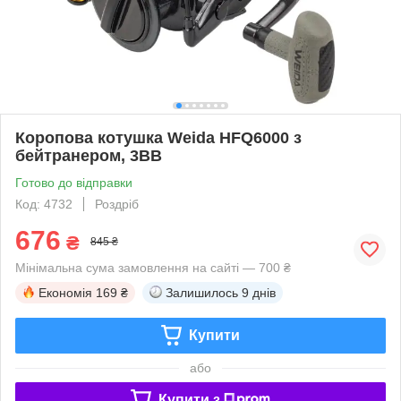
Коропова котушка Weida HFQ6000 з
бейтранером, 3BB
Готово до відправки
Код: 4732
Роздріб
676
₴
845 ₴
Мінімальна сума замовлення на сайті — 700 ₴
Економія
169 ₴
Залишилось
9 днів
Купити
або
Купити з