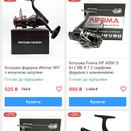
Котушка Feima KP 4000 S
Котушка фідерна Winner WY
6+1 BB 4.7:1 серфова
з конусною шпулею
фідерна з алюмінієвою
мілкою шпулею для дальніх
Готово до відправки
Готово до відправки
закидів
525
994
₴
₴
750 ₴
1 400 ₴
Купити
Купити
–27%
–26%