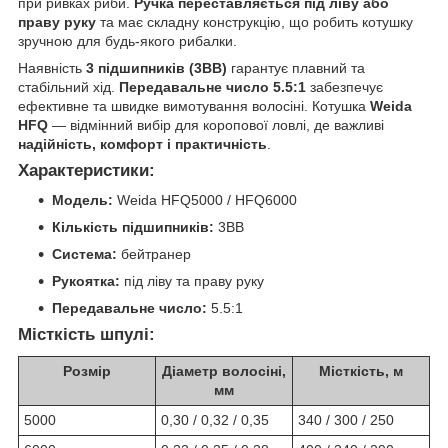
при ривках риби.
Ручка переставляється під ліву або
праву руку
та має складну конструкцію, що робить котушку
зручною для будь-якого рибалки.
Наявність
3 підшипників (3BB)
гарантує плавний та
стабільний хід.
Передавальне число 5.5:1
забезпечує
ефективне та швидке вимотування волосіні. Котушка
Weida
HFQ
— відмінний вибір для коропової ловлі, де важливі
надійність, комфорт і практичність
.
Характеристики:
Модель:
Weida HFQ5000 / HFQ6000
Кількість підшипників:
3BB
Система:
бейтранер
Рукоятка:
під ліву та праву руку
Передавальне число:
5.5:1
Місткість шпулі:
Розмір
Діаметр волосіні,
Місткість, м
мм
5000
0,30 / 0,32 / 0,35
340 / 300 / 250