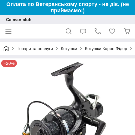
Оплата по Ветеранському спорту - не діє. (не
приймаємо!)
Caiman.club
Товари та послуги
Котушки
Котушки Короп Фідер
–20%