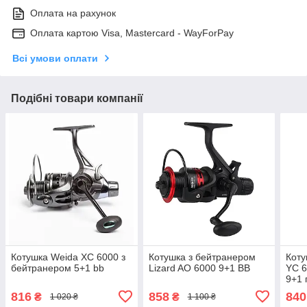
Оплата на рахунок
Оплата картою Visa, Mastercard - WayForPay
Всі умови оплати
Подібні товари компанії
Котушка Weida XC 6000 з
Котушка з бейтранером
Коту
бейтранером 5+1 bb
Lizard AO 6000 9+1 BB
YC 6
9+1 
816
858
840
₴
₴
1 020 ₴
1 100 ₴