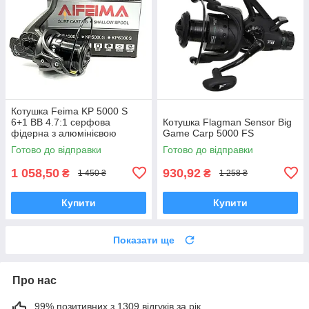
Котушка Feima KP 5000 S
6+1 BB 4.7:1 серфова
Котушка Flagman Sensor Big
фідерна з алюмінієвою
Game Carp 5000 FS
мілкою шпулею для дальніх
Готово до відправки
Готово до відправки
закидів
1 058,50
930,92
₴
₴
1 450 ₴
1 258 ₴
Купити
Купити
Показати ще
Про нас
99% позитивних з 1309 відгуків за рік