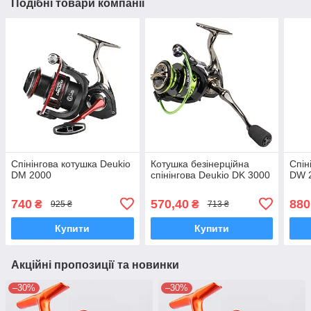
Подібні товари компанії
Спінінгова котушка Deukio
Котушка безінерційна
Спін
DM 2000
спінінгова Deukio DK 3000
DW 
740
570,40
880
₴
₴
925 ₴
713 ₴
Купити
Купити
Акційні пропозиції та новинки
–30%
–30%