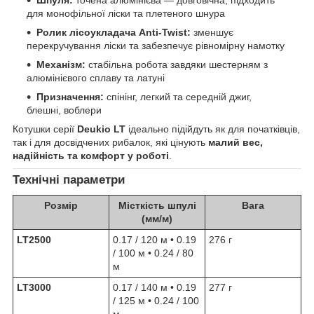
Шпуля:
точена алюмінієва — довговічна, підходить
для монофільної ліски та плетеного шнура
Ролик лісоукладача Anti-Twist:
зменшує
перекручування ліски та забезпечує рівномірну намотку
Механізм:
стабільна робота завдяки шестерням з
алюмінієвого сплаву та латуні
Призначення:
спінінг, легкий та середній джиг,
блешні, воблери
Котушки серії
Deukio LT
ідеально підійдуть як для початківців,
так і для досвідчених рибалок, які цінують
малий вес,
надійність та комфорт у роботі
.
Технічні параметри
Розмір
Місткість шпулі
Вага
(мм/м)
LT2500
0.17 / 120 м • 0.19
276 г
/ 100 м • 0.24 / 80
м
LT3000
0.17 / 140 м • 0.19
277 г
/ 125 м • 0.24 / 100
м