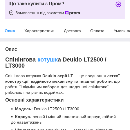
Що таке купити з Пром?
Замовлення під захистом
Опис
Характеристики
Доставка
Оплата
Умови п
Опис
Спінінгова
котушк
а Deukio LT2500 /
LT3000
Спінінгова котушка
Deukio серії LT
— це поєднання
легкої
конструкції, надійного механізму та плавної роботи
, що
робить її відмінним вибором для щоденної спінінгової
риболовлі на різних водоймах.
Основні характеристики
Модель:
Deukio LT2500 / LT3000
Корпус:
легкий і міцний пластиковий корпус, стійкий
до навантажень