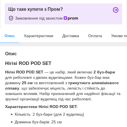
Що таке купити з Пром?
Замовлення під захистом
Опис
Характеристики
Доставка
Оплата
Умови п
Опис
Hirisi ROD POD SET
Hirisi ROD POD SET
— це набір, який включає
2 буз-бари
для риболовлі з двома вудилищами. Кожен буз-бар має
довжину
25 см
та виготовлений з
трикутного алюмінієвого
сплаву
, що забезпечує міцність, легкість і стійкість до
зовнішніх впливів. Набір призначений для надійної фіксації та
зручної організації вудилищ під час риболовлі.
Характеристики Hirisi ROD POD SET:
Кількість: 2 буз-бари (для 2 вудилищ)
Довжина буз-барів: 25 см