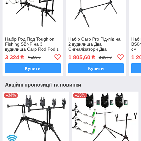
Набір Род Под Toughlon
Набір Carp Pro Рід-під на
Набі
Fishing SBNF на 3
2 вудилища Два
BS04
вудилища Carp Rod Pod з
Сигналізатори Два
см
сигналізаторами Hirisi
Свінгери
3 324
1 805,60
1 2
₴
₴
4 155 ₴
2 257 ₴
B112B та свінгерами
Купити
Купити
Акційні пропозиції та новинки
–34%
–25%