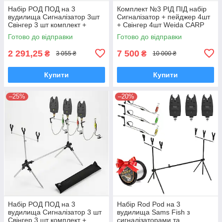
Набір РОД ПОД на 3
Комплект №3 РІД ПІД набір
вудилища Сигналізатор 3шт
Сигналізатор + пейджер 4шт
Свінгер 3 шт комплект +
+ Свінгер 4шт Weida CARP
чохол
FOX + чохол
Готово до відправки
Готово до відправки
2 291,25
7 500
₴
₴
3 055 ₴
10 000 ₴
Купити
Купити
–25%
–20%
Набір РОД ПОД на 3
Набір Rod Pod на 3
вудилища Сигналізатор 3 шт
вудилища Sams Fish з
Свінгер 3 шт комплект +
сигналізаторами та