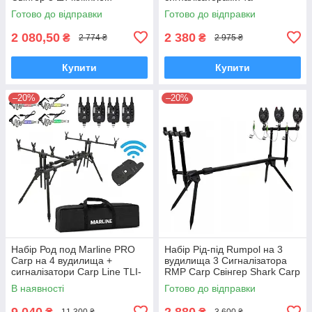
чохол
свінгерами + чохол
Готово до відправки
Готово до відправки
2 080,50
2 380
₴
₴
2 774 ₴
2 975 ₴
Купити
Купити
–20%
–20%
Набір Род под Marline PRO
Набір Рід-під Rumpol на 3
Carp на 4 вудилища +
вудилища 3 Сигналізатора
сигналізатори Carp Line TLI-
RMP Carp Свінгер Shark Carp
28 4+1 зі свінгерами Swinger
Зелений - 3шт
В наявності
Готово до відправки
02 у кейсі
9 040
2 880