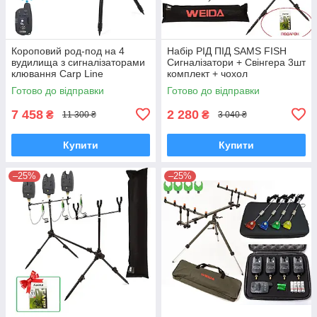
Короповий род-под на 4
Набір РІД ПІД SAMS FISH
вудилища з сигналізаторами
Сигналізатори + Свінгера 3шт
клювання Carp Line
комплект + чохол
Готово до відправки
Готово до відправки
7 458
2 280
₴
₴
11 300 ₴
3 040 ₴
Купити
Купити
–25%
–25%