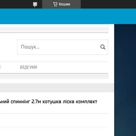
Кошик
С
ВІДГУКИ
ьний спиннінг 2.7м котушка ліска комплект