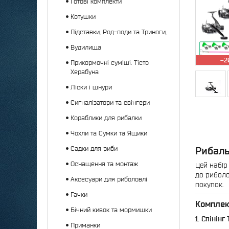
Готові комплекти
Котушки
Підставки, Род-поди та Триноги,
Вудилища
–2
Прикормочні суміші. Тісто
Херабуна
Ліски і шнури
Сигналізатори та свінгери
Кораблики для рибалки
Чохли та Сумки та Ящики
Рибаль
Садки для риби
Оснащення та монтаж
Цей набір
до риболо
Аксесуари для риболовлі
покупок.
Гачки
Комплек
Бічний кивок та мормишки
1. Спінінг
Приманки