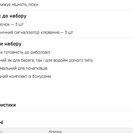
нижує міцність ліски
с до набору
ночок — 3 шт
нічний сигналізатор клювання — 3 шт
и набору
а готовність до риболовлі
ний як для берега, так і для водойм різного типу
мальний для початківців
дний комплект із бонусами
ристики
ні
к
Eclipse