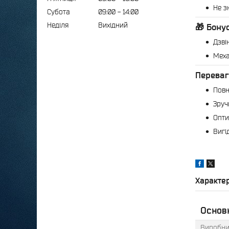
Не з
Субота
09:00
14:00
Неділя
Вихідний
🎁
Бону
Дзві
Меха
Переваг
Повн
Зруч
Опти
Вигі
Характе
Основ
Виробни