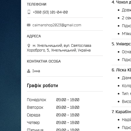
4. Чохол 
Довж
+380 (93) 101-04-00
2 сек
caimanshop2023@gmail.com
Підх
М’як
5. Універ
м. Хмельницький, вул. Святослава
Хороброго, 5., Хмельницький, Україна
Осна
Підх
6. Ліска 
Інна
Діам
Графік роботи
Колі
Тип:
Понеділок
09:00
18:00
Висо
Вівторок
09:00
18:00
7. Карабі
Середа
09:00
18:00
Наді
Четвер
09:00
18:00
Підх
Пʼятниця
09:00
18:00