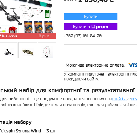
Купити
Купити з
+380 (93) 101-04-00
0%
8 днів
У компанії підключені електронні пл
покидаючи сайту.
ський набір для комфортної та результативної
 для риболовлі — це продумане поєднання основних сна
стей і а
кс
ес
влі «з коробки». Підійде як для початківців, так і для рибалок, які 
тація набору
 Telespin Strong Wind — 3 шт