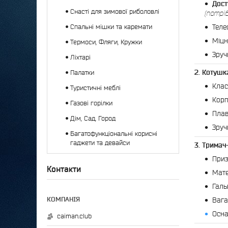
Дост
Снасті для зимової риболовлі
(потрі
Теле
Спальні мішки та каремати
Міцн
Термоси, Фляги, Кружки
Зруч
Ліхтарі
2. Котушк
Палатки
Клас
Туристичні меблі
Корп
Газові горілки
Плав
Дім, Сад, Город
Зруч
Багатофункціональні корисні
гаджети та девайси
3. Тримач
Приз
Контакти
Мате
Галь
Вага:
Осна
caiman.club