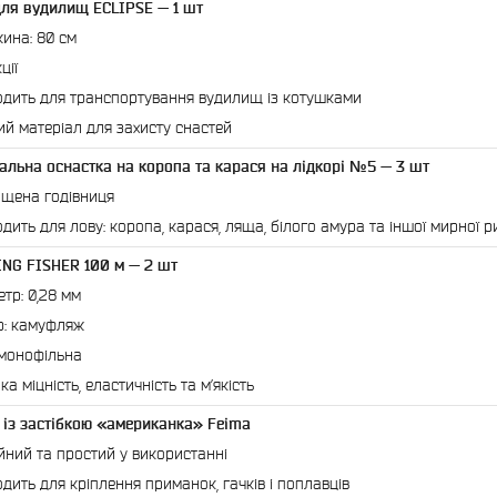
для вудилищ ECLIPSE — 1 шт
ина: 80 см
ції
одить для транспортування вудилищ із котушками
ий матеріал для захисту снастей
сальна оснастка на коропа та карася на лідкорі №5 — 3 шт
щена годівниця
одить для лову: коропа, карася, ляща, білого амура та іншої мирної 
KING FISHER 100 м — 2 шт
етр: 0,28 мм
р: камуфляж
 монофільна
ка міцність, еластичність та м’якість
н із застібкою «американка» Feima
йний та простий у використанні
одить для кріплення приманок, гачків і поплавців