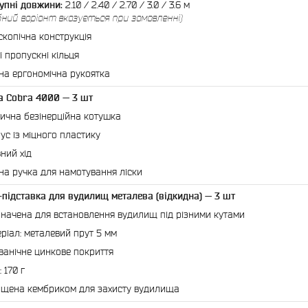
упні довжини:
2.10 / 2.40 / 2.70 / 3.0 / 3.6 м
бний варіант вказується при замовленні)
скопічна конструкція
і пропускні кільця
на ергономічна рукоятка
а Cobra 4000 — 3 шт
ична безінерційна котушка
ус із міцного пластику
ний хід
на ручка для намотування ліски
-підставка для вудилищ металева (відкидна) — 3 шт
начена для встановлення вудилищ під різними кутами
ріал: металевий прут 5 мм
ванічне цинкове покриття
 170 г
щена кембриком для захисту вудилища