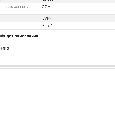
 в розкладеному
2.7 м
Білий
Новий
ція для замовлення
0,40 ₴