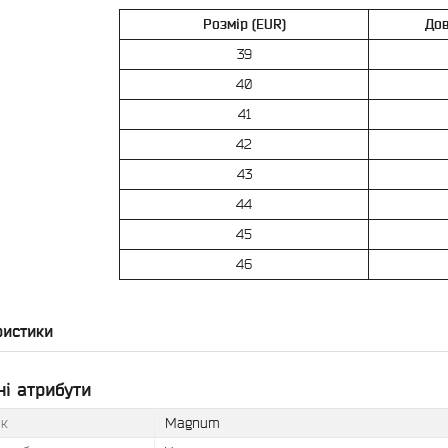
Розмір (EUR)
Дов
39
40
41
42
43
44
45
46
ристики
і атрибути
к
Magnum