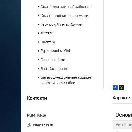
Снасті для зимової риболовлі
Спальні мішки та каремати
Термоси, Фляги, Кружки
Ліхтарі
Палатки
Туристичні меблі
Газові горілки
Дім, Сад, Город
Багатофункціональні корисні
гаджети та девайси
Характе
Контакти
Основн
Виробни
caiman.club