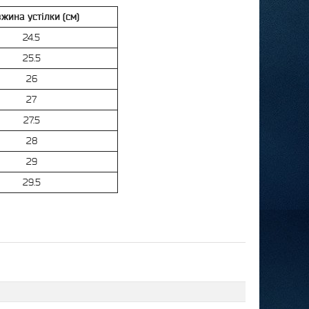
жина устілки (см)
24.5
25.5
26
27
27.5
28
29
29.5