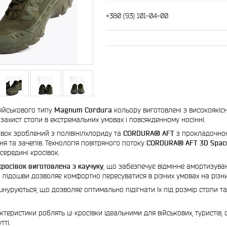
+380 (93) 101-04-00
військового типу
Magnum Cordura
кольору виготовлені з високоякісн
 захист стопи в екстремальних умовах і повсякденному носінні.
івок зроблений з полівінілхлориду та
CORDURA® AFT
з прокладочною 
ня та зачепів. Технологія повітряного потоку
CORDURA® AFT 3D Spac
середині кросівок.
росівок виготовлена з каучуку
, що забезпечує відмінне амортизування
 підошви дозволяє комфортно пересуватися в різних умовах на різни
шнуруються, що дозволяє оптимально підігнати їх під розмір стопи та
актеристики роблять ці кросівки ідеальними для військових, туристів, с
тті.