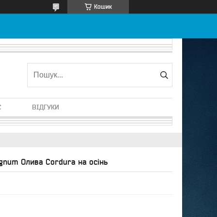
Кошик
С
ВІДГУКИ
agnum Олива Cordura на осінь