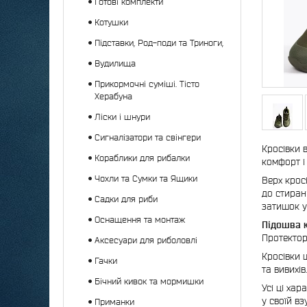
Готові комплекти
Котушки
Підставки, Род-поди та Триноги,
Вудилища
Прикормочні суміші. Тісто
Херабуна
Ліски і шнури
Сигналізатори та свінгери
Кросівки 
Кораблики для рибалки
комфорт і
Чохли та Сумки та Ящики
Верх крос
до стиран
Садки для риби
затишок у
Оснащення та монтаж
Підошва к
Протектор
Аксесуари для риболовлі
Кросівки 
Гачки
та вивихів.
Бічний кивок та мормишки
Усі ці хар
у своїй взу
Приманки