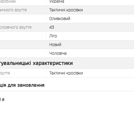
виробник
Україна
ичного взуття
Тактичні кросівки
Оливковий
оловічого взуття
43
Літо
Новий
Чоловіча
тувальницькі характеристики
зуття
Тактичні кросівки
ція для замовлення
0 ₴