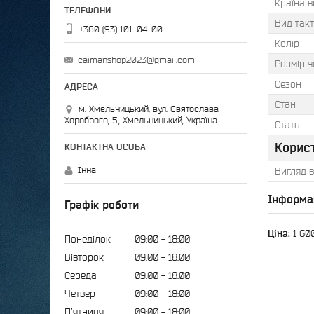
Країна 
Вид такт
+380 (93) 101-04-00
Колір
caimanshop2023@gmail.com
Розмір ч
Сезон
Стан
м. Хмельницький, вул. Святослава
Хороброго, 5., Хмельницький, Україна
Стать
Корис
Інна
Вигляд в
Інформа
Графік роботи
Ціна:
1 60
Понеділок
09:00
18:00
Вівторок
09:00
18:00
Середа
09:00
18:00
Четвер
09:00
18:00
Пʼятниця
09:00
18:00