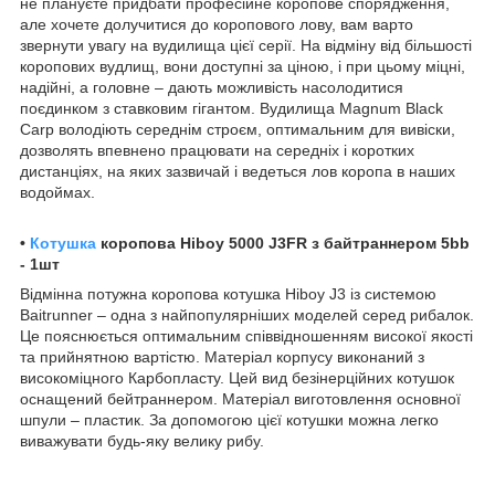
не плануєте придбати професійне коропове спорядження,
але хочете долучитися до коропового лову, вам варто
звернути увагу на вудилища цієї серії. На відміну від більшості
коропових вудлищ, вони доступні за ціною, і при цьому міцні,
надійні, а головне – дають можливість насолодитися
поєдинком з ставковим гігантом. Вудилища Magnum Black
Carp володіють середнім строєм, оптимальним для вивіски,
дозволять впевнено працювати на середніх і коротких
дистанціях, на яких зазвичай і ведеться лов коропа в наших
водоймах.
•
Котушка
коропова Hiboy 5000 J3FR з байтраннером 5bb
- 1шт
Відмінна потужна коропова котушка Hiboy J3 із системою
Baitrunner – одна з найпопулярніших моделей серед рибалок.
Це пояснюється оптимальним співвідношенням високої якості
та прийнятною вартістю. Матеріал корпусу виконаний з
високоміцного Карбопласту. Цей вид безінерційних котушок
оснащений бейтраннером. Матеріал виготовлення основної
шпули – пластик. За допомогою цієї котушки можна легко
виважувати будь-яку велику рибу.