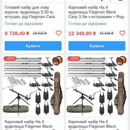
Готовий набір для лову
Карповий набір На 4
коропа: вудилища 3.30 м,
вудилища Flagman Black
котушки, рід Flagman Carp
Carp 3.3м з котушками + Род-
Pro
под + Сигназатори + Чохол
Готово до відправки
Готово до відправки
8 738,40
12 348,80
₴
₴
10 923 ₴
15 436 ₴
Купити
Купити
–20%
–20%
Карповий набір На 4
Карповий набір На 4
вудилища Flagman Black
вудилища Flagman Black