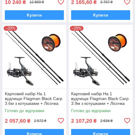
10 240
2 165,60
₴
₴
12 800 ₴
2 707 ₴
Купити
Купити
–20%
–20%
Карповий набір На 1
Карповий набір На 1
вудлище Flagman Black Carp
вудлище Flagman Black Carp
3.6м з котушками + Лісочка
3.9м з котушками + Лісочка
Готово до відправки
Готово до відправки
2 057,60
2 107,20
₴
₴
2 572 ₴
2 634 ₴
Купити
Купити