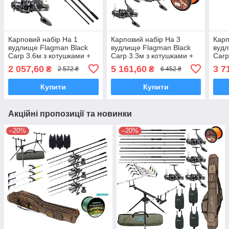
Карповий набір На 1
Карповий набір На 3
Карп
вудлище Flagman Black
вудлище Flagman Black
вудл
Carp 3.6м з котушками +
Carp 3.3м з котушками +
Carp
Лісочка
Лісочка
Лісо
2 057,60
5 161,60
3 7
₴
₴
2 572 ₴
6 452 ₴
Купити
Купити
Акційні пропозиції та новинки
–20%
–20%