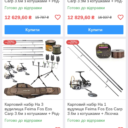
Carp 3.6м з котушками + Род-
Carp 3.9м з котушками + Род-
под + Сигназатори + Чохол
под + Сигназатори + Чохол
Готово до відправки
Готово до відправки
12 629,60
12 829,60
₴
₴
15 787 ₴
16 037 ₴
Купити
Купити
–20%
–20%
Карповий набір На 3
Карповий набір На 1
вудилища Feima Fos Eos
вудлище Feima Fos Eos Carp
Carp 3.6м з котушками + Род-
3.6м з котушками + Лісочка
под + Сигназатори + Чохол
Готово до відправки
Готово до відправки