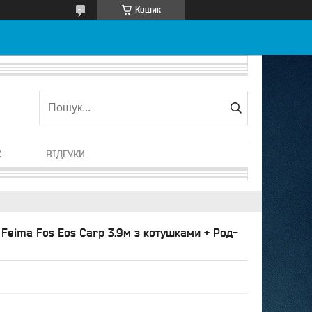
Кошик
С
ВІДГУКИ
Feima Fos Eos Carp 3.9м з котушками + Род-