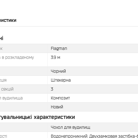
ристики
ні
к
Flagman
 в розкладеному
3.9 м
Чорний
ція
Штекерна
ь секцій
3
л вудилища
Композит
Новий
тувальницькі характеристики
Чохол для вудилищ
ості
Водонепроникний, Двухзамковая застібка-бл