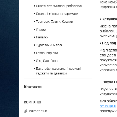
Така комб
Снасті для зимової риболовлі
Вудлище б
Спальні мішки та каремати
• Котушка
Термоси, Фляги, Кружки
Якісна по
Ліхтарі
рибалок. 
високоміц
Палатки
•
Род под 
Туристичні меблі
Рід підст
Газові горілки
стандартн
пакується
Дім, Сад, Город
каркас пр
Багатофункціональні корисні
коротких 
гаджети та девайси
- Чохол E
Контакти
Зручний я
котушками
Для збері
оснащені
caiman.club
прослужит