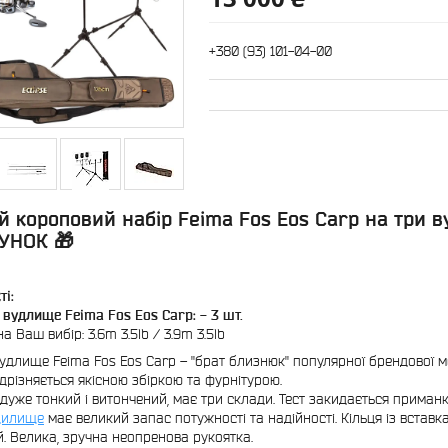
+380 (93) 101-04-00
й короповий набір Feima Fos Eos Carp на три в
УНОК 🎁
ті:
 вудлище Feima Fos Eos Carp: - 3 шт.
 Ваш вибір: 3.6m 3.5lb / 3.9m 3.5lb
удлище Feima Fos Eos Carp – "брат близнюк" популярної брендової м
ідрізняється якісною збіркою та фурнітурою.
дуже тонкий і витончений, має три склади. Тест закидається приман
дилище
має великий запас потужності та надійності. Кільця із вставк
. Велика, зручна неопренова рукоятка.