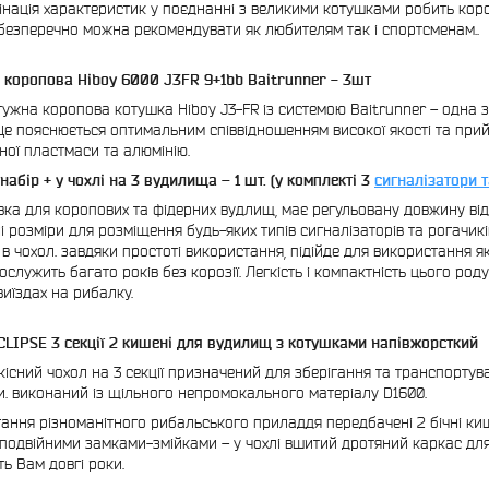
інація характеристик у поєднанні з великими котушками робить коро
езперечно можна рекомендувати як любителям так і спортсменам..
 коропова Hiboy 6000 J3FR 9+1bb Baitrunner - 3шт
тужна коропова котушка Hiboy J3-FR із системою Baitrunner – одна
Це пояснюється оптимальним співвідношенням високої якості та при
ної пластмаси та алюмінію.
набір + у чохлі на 3 вудилища – 1 шт. (у комплекті 3
сигналізатори т
авка для коропових та фідерних вудлищ, має регульовану довжину від 
і розміри для розміщення будь-яких типів сигналізаторів та рогачикі
 в чохол. завдяки простоті використання, підійде для використання як
ослужить багато років без корозії. Легкість і компактність цього ро
виїздах на рибалку.
CLIPSE 3 секції 2 кишені для вудилищ з котушками напівжорсткий
кісний чохол на 3 секції призначений для зберігання та транспорту
. виконаний із щільного непромокального матеріалу D1600.
гання різноманітного рибальського приладдя передбачені 2 бічні кише
подвійними замками-змійками – у чохлі вшитий дротяний каркас для 
ь Вам довгі роки.