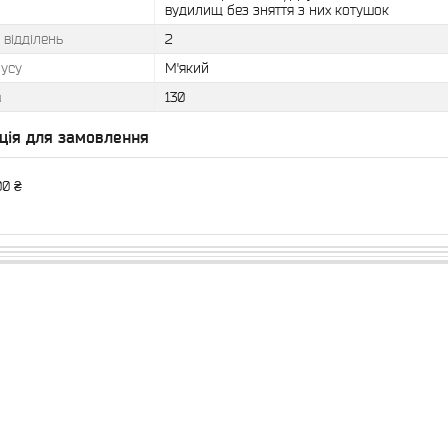
вудилищ без зняття з них котушок
ь відділень
2
пусу
М'який
а
130
ція для замовлення
00 ₴