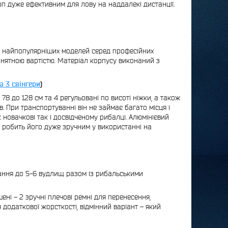
п дуже ефективним для лову на наддалекі дистанції.
 з найпопулярніших моделей серед професійних
йнятною вартістю. Матеріал корпусу виконаний з
а 3 свінгери
)
78 до 128 см та 4 регульовані по висоті ніжки, а також
в. При транспортуванні він не займає багато місця і
 новачкові так і досвідченому рибалці. Алюмінієвий
ду робить його дуже зручним у використанні на
вання до 5-6 вудлищ разом із рибальськими
ні – 2 зручні плечові ремні для перенесення,
додаткової жорсткості, відмінний варіант – який