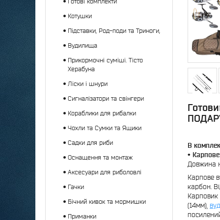
Готові комплекти
Котушки
Підставки, Род-поди та Триноги,
Вудилища
Прикормочні суміші. Тісто
Херабуна
Ліски і шнури
Сигналізатори та свінгери
Готови
Кораблики для рибалки
ПОДАР
Чохли та Сумки та Ящики
Садки для риби
В комплек
• Карпове
Оснащення та монтаж
Довжина на
Аксесуари для риболовлі
Карпове в
карбон. В
Гачки
Карповик 
Бічний кивок та мормишки
(14мм),
ву
посилений
Приманки