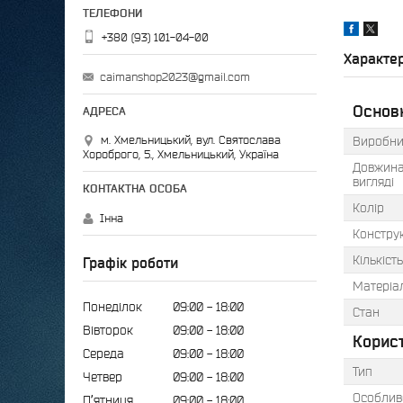
+380 (93) 101-04-00
Характе
caimanshop2023@gmail.com
Основ
м. Хмельницький, вул. Святослава
Виробни
Хороброго, 5., Хмельницький, Україна
Довжина
вигляді
Колір
Інна
Конструк
Кількіст
Графік роботи
Матеріа
Понеділок
09:00
18:00
Стан
Вівторок
09:00
18:00
Корис
Середа
09:00
18:00
Тип
Четвер
09:00
18:00
Особлив
Пʼятниця
09:00
18:00