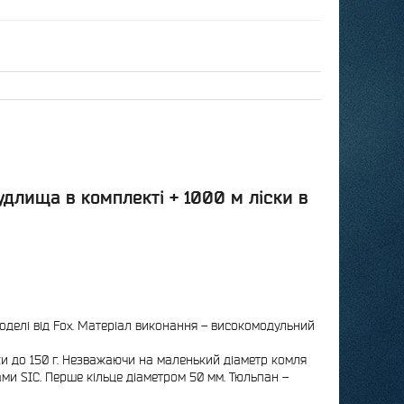
удлища в комплекті + 1000 м ліски в
оделі від Fox. Матеріал виконання – високомодульний
ки до 150 г. Незважаючи на маленький діаметр комля
ами SIC. Перше кільце діаметром 50 мм. Тюльпан –