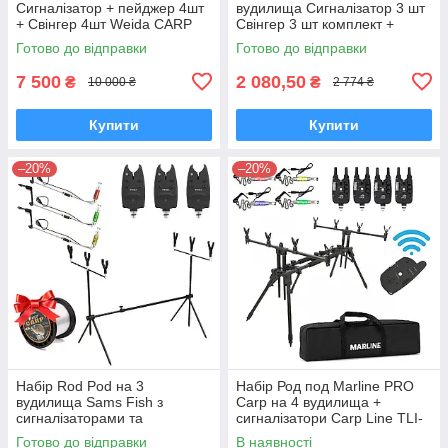
Сигналізатор + пейджер 4шт
вудилища Сигналізатор 3 шт
+ Свінгер 4шт Weida CARP
Свінгер 3 шт комплект +
FOX + чохол
чохол
Готово до відправки
Готово до відправки
7 500
2 080,50
₴
₴
10 000 ₴
2 774 ₴
Купити
Купити
–20%
–20%
Набір Rod Pod на 3
Набір Род под Marline PRO
вудилища Sams Fish з
Carp на 4 вудилища +
сигналізаторами та
сигналізатори Carp Line TLI-
свінгерами + чохол
28 4+1 зі свінгерами Swinger
Готово до відправки
В наявності