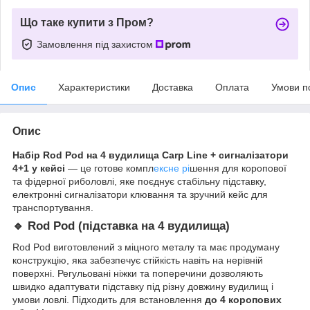
Що таке купити з Пром?
Замовлення під захистом
Опис
Характеристики
Доставка
Оплата
Умови п
Опис
Набір Rod Pod на 4 вудилища Carp Line + сигналізатори
4+1 у кейсі
— це готове компл
ексне рі
шення для коропової
та фідерної риболовлі, яке поєднує стабільну підставку,
електронні сигналізатори клювання та зручний кейс для
транспортування.
🔹 Rod Pod (підставка на 4 вудилища)
Rod Pod виготовлений з міцного металу та має продуману
конструкцію, яка забезпечує стійкість навіть на нерівній
поверхні. Регульовані ніжки та поперечини дозволяють
швидко адаптувати підставку під різну довжину вудилищ і
умови ловлі. Підходить для встановлення
до 4 коропових