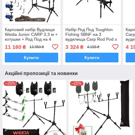
Карповий набір Вудлище
Набір Род Под Toughlon
Карп
Weida Junior CARP 3,3 м +
Fishing SBNF на 3
Carp
котушки + Род Под на 4
вудилища Carp Rod Pod з
вуди
Вудлища + Свінгери +
сигналізаторами Hirisi
Сигн
11 160
3 324
4 1
₴
₴
13 950 ₴
4 155 ₴
Сигналізатори
B112B та свінгерами
Купити
Купити
Акційні пропозиції та новинки
–25%
–25%