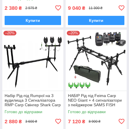
02 у кейсі
2 380
9 040
₴
₴
2 975 ₴
11 300 ₴
Купити
Купити
–20%
–20%
Набір Рід-під Rumpol на 3
НАБІР Рід під Feima Carp
вудилища 3 Сигналізатора
NEO Giant + 4 сигналізатори
RMP Carp Свінгер Shark Carp
з пейджером SAMS FISH
Зелений - 3шт
трансформер на 4 вудлища
Готово до відправки
Готово до відправки
2 880
7 120
₴
₴
3 600 ₴
8 900 ₴