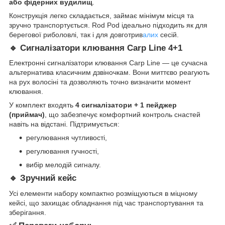
або фідерних вудилищ
.
Конструкція легко складається, займає мінімум місця та
зручно транспортується. Rod Pod ідеально підходить як для
берегової риболовлі, так і для довготрив
алих
сесій.
🔹 Сигналізатори клювання Carp Line 4+1
Електронні сигналізатори клювання Carp Line — це сучасна
альтернатива класичним дзвіночкам. Вони миттєво реагують
на рух волосіні та дозволяють точно визначити момент
клювання.
У комплект входять
4 сигналізатори + 1 пейджер
(приймач)
, що забезпечує комфортний контроль снастей
навіть на відстані. Підтримується:
регулювання чутливості,
регулювання гучності,
вибір мелодій сигналу.
🔹 Зручний кейс
Усі елементи набору компактно розміщуються в міцному
кейсі, що захищає обладнання під час транспортування та
зберігання.