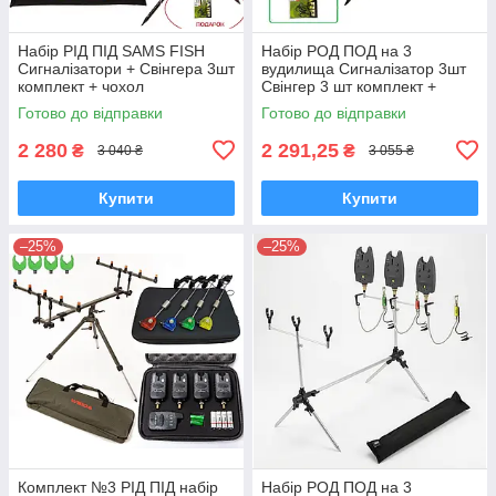
Набір РІД ПІД SAMS FISH
Набір РОД ПОД на 3
Сигналізатори + Свінгера 3шт
вудилища Сигналізатор 3шт
комплект + чохол
Свінгер 3 шт комплект +
чохол
Готово до відправки
Готово до відправки
2 280
2 291,25
₴
₴
3 040 ₴
3 055 ₴
Купити
Купити
–25%
–25%
Комплект №3 РІД ПІД набір
Набір РОД ПОД на 3