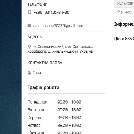
Кульков
Роликов
+380 (93) 101-04-00
Інформа
caimanshop2023@gmail.com
Ціна:
835 
м. Хмельницький, вул. Святослава
Хороброго, 5., Хмельницький, Україна
Інна
Графік роботи
Понеділок
09:00
18:00
Вівторок
09:00
18:00
Середа
09:00
18:00
Четвер
09:00
18:00
Пʼятниця
09:00
18:00