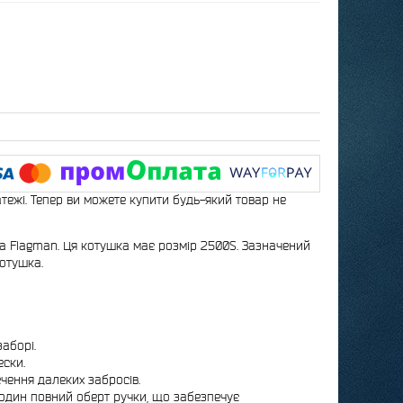
атежі. Тепер ви можете купити будь-який товар не
ка Flagman. Ця котушка має розмір 2500S. Зазначений
котушка.
аборі.
ески.
чення далеких забросів.
за один повний оберт ручки, що забезпечує