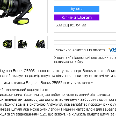
Купити
Купити з
+380 (93) 101-04-00
У компанії підключені електронні пл
покидаючи сайту.
lagman Bonus 2500S - спінінгова котушка з серії Bonus від виробни
звичай вказує на розмір шпулі та кількість лески, яку може вмістити 
стики котушки Flagman Bonus 2500S можуть включати:
ий пластиковий корпус і ротор.
високоякісних підшипників, що забезпечують плавний хід котушки.
нтальний антиреверс, що допомагає уникнути забороту лески при з
к лісоукладача з системою Anti-Twist, яка запобігає перекрученню л
інієва шпуля, яка може бути легким і міцним матеріалом для забезпе
кція зі співвідношенням 5,2:1, що вказує на кількість обертів шпулі 