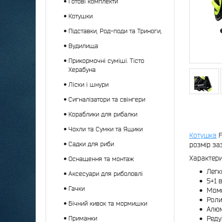
Готові комплекти
Котушки
Підставки, Род-поди та Триноги,
Вудилища
Прикормочні суміші. Тісто
Херабуна
Ліски і шнури
Сигналізатори та свінгери
Кораблики для рибалки
Чохли та Сумки та Ящики
Котушка
F
Садки для риби
розмір за
Характери
Оснащення та монтаж
Легк
Аксесуари для риболовлі
5+1 
Гачки
Моме
Роли
Бічний кивок та мормишки
Алюм
Приманки
Реду