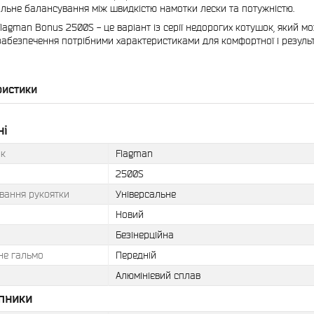
льне балансування між швидкістю намотки лески та потужністю.
lagman Bonus 2500S - це варіант із серії недорогих котушок, який мо
абезпечення потрібними характеристиками для комфортної і результ
ристики
ні
к
Flagman
2500S
вання рукоятки
Універсальне
Новий
Безінерційна
не гальмо
Передній
Алюмінієвий сплав
пники