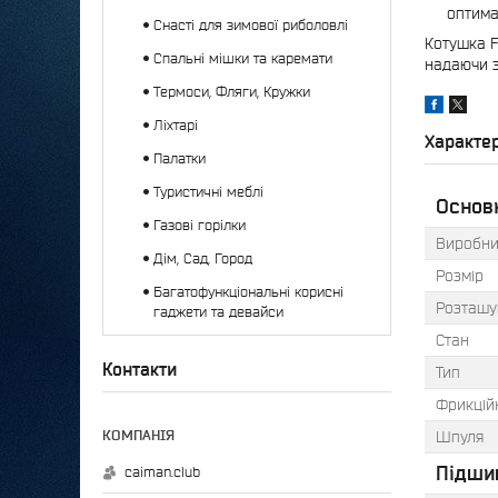
оптима
Снасті для зимової риболовлі
Котушка F
Спальні мішки та каремати
надаючи з
Термоси, Фляги, Кружки
Ліхтарі
Характе
Палатки
Туристичні меблі
Основ
Газові горілки
Виробни
Дім, Сад, Город
Розмір
Багатофункціональні корисні
Розташу
гаджети та девайси
Стан
Контакти
Тип
Фрикцій
Шпуля
Підши
caiman.club