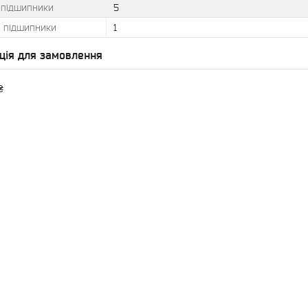
і підшипники
5
і підшипники
1
ція для замовлення
₴