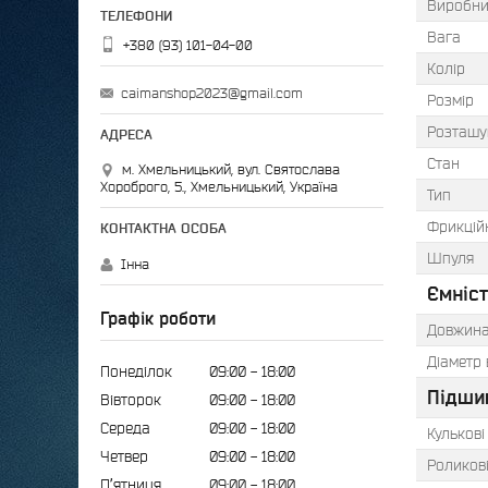
Виробни
Вага
+380 (93) 101-04-00
Колір
caimanshop2023@gmail.com
Розмір
Розташу
Стан
м. Хмельницький, вул. Святослава
Хороброго, 5., Хмельницький, Україна
Тип
Фрикцій
Шпуля
Інна
Ємніст
Графік роботи
Довжина
Діаметр 
Понеділок
09:00
18:00
Підши
Вівторок
09:00
18:00
Середа
09:00
18:00
Кульков
Четвер
09:00
18:00
Роликов
Пʼятниця
09:00
18:00