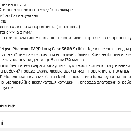
конічна шпуля
й стопор зворотного ходу (антиреверс)
кісне балансування
 хід
ісовкладальника порожниста (полегшена)
ргономічна з гуми
а з гвинтовим типом фіксації та з можливістю право/лівосторонньої
clipse Phantom CARP Long Cast 5000 9+1bb
- Ідеальне рішення для 
 дистанції, тим самим ловлячи величезні ділянки. Конічна форма алюм
ти закидання на дистанції більше 130 метрів.
рикційне гальмо характеризується чутливою системою регулювання,
на робочий процес. Дужка лісовкладальника - порожниста, полегшено
ії. Модель має плавний хід та відмінні показники балансування, що
ів. Безперебійна експлуатація котушки – нагорода злагодженої робо
рпусом.
ристики
ні