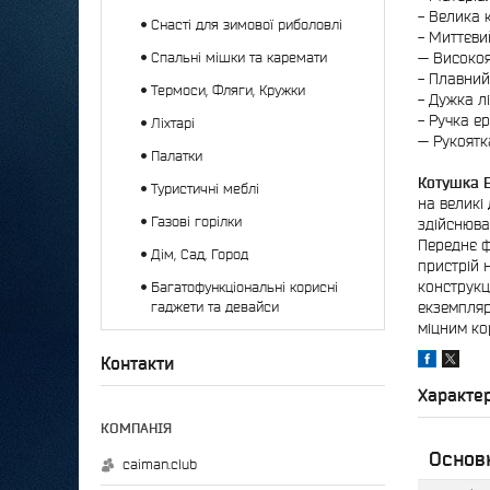
- Велика 
Снасті для зимової риболовлі
- Миттєви
Спальні мішки та каремати
— Високоя
- Плавний
Термоси, Фляги, Кружки
- Дужка л
- Ручка е
Ліхтарі
— Рукоятк
Палатки
Котушка E
Туристичні меблі
на великі
Газові горілки
здійснюва
Переднє ф
Дім, Сад, Город
пристрій 
конструкц
Багатофункціональні корисні
гаджети та девайси
екземпляр
міцним ко
Контакти
Характе
Основ
caiman.club