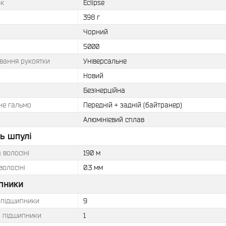
к
Eclipse
398 г
Чорний
5000
вання рукоятки
Універсальне
Новий
Безінерційна
не гальмо
Передній + задній (байтранер)
Алюмінієвий сплав
ь шпулі
 волосіні
190 м
волосіні
0.3 мм
пники
і підшипники
9
і підшипники
1