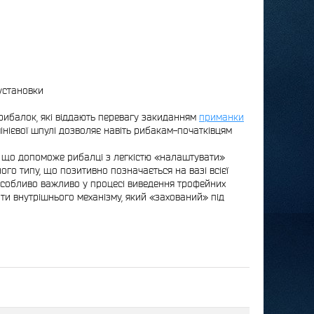
 установки
рибалок, які віддають перевагу закиданням
приманки
інієвої шпулі дозволяє навіть рибакам-початківцям
 що допоможе рибалці з легкістю «налаштувати»
го типу, що позитивно позначається на вазі всієї
 особливо важливо у процесі виведення трофейних
ти внутрішнього механізму, який «захований» під