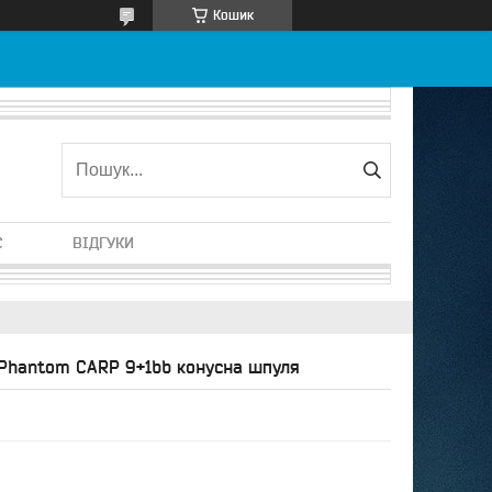
Кошик
С
ВІДГУКИ
 Phantom CARP 9+1bb конусна шпуля