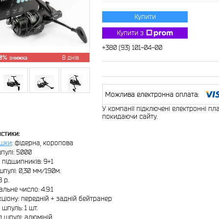
Купити
Купити з
+380 (93) 101-04-00
0%
8 днів
У компанії підключені електронні пл
покидаючи сайту.
стики:
ушки
: фідерна, коропова
пулі: 5000
ь підшипників: 9+1
шпулі: 0,30 мм/190м.
 р.
льне число: 4.9:1
кціону: передній + задній бейтранер
 шпуль: 1 шт.
л шпулі: алюміній