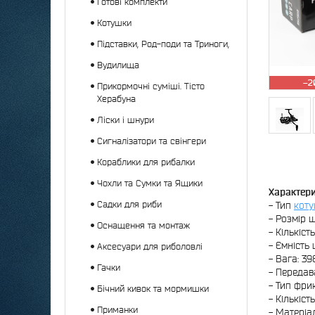
Готові комплекти
Котушки
Підставки, Род-поди та Триноги,
Вудилища
–2
Прикормочні суміші. Тісто
Херабуна
Ліски і шнури
Сигналізатори та свінгери
Кораблики для рибалки
Чохли та Сумки та Ящики
Характери
Садки для риби
- Тип
кот
- Розмір ш
Оснащення та монтаж
- Кількіст
- Ємність 
Аксесуари для риболовлі
- Вага: 398
Гачки
- Передава
- Тип фри
Бічний кивок та мормишки
- Кількість
Приманки
- Матеріа