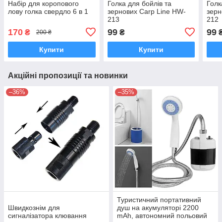
Набір для коропового
Голка для бойлів та
Голк
лову голка свердло 6 в 1
зернових Carp Line HW-
зерн
213
212
170
99
99
₴
₴
200 ₴
Купити
Купити
Акційні пропозиції та новинки
–36%
–35%
Туристичний портативний
Швидкознім для
душ на акумуляторі 2200
сигналізатора клювання
mAh, автономний польовий