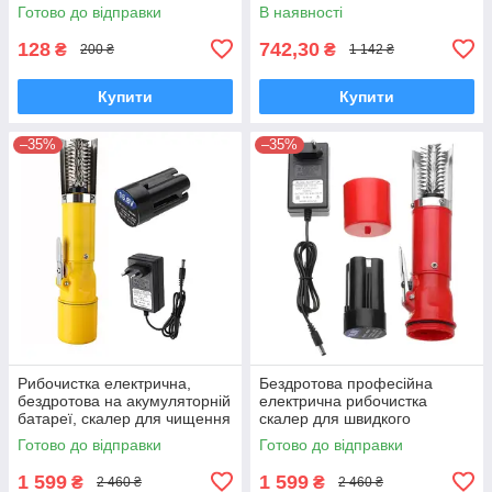
душ з помпою, USB-зарядка,
Готово до відправки
В наявності
для кемпінгу, рибалки, дачі
128
742,30
₴
₴
200 ₴
1 142 ₴
Купити
Купити
–35%
–35%
Рибочистка електрична,
Бездротова професійна
бездротова на акумуляторній
електрична рибочистка
батареї, скалер для чищення
скалер для швидкого
риби, жовта
видалення луски, на
Готово до відправки
Готово до відправки
акумуляторній батареї,
червона
1 599
1 599
₴
₴
2 460 ₴
2 460 ₴