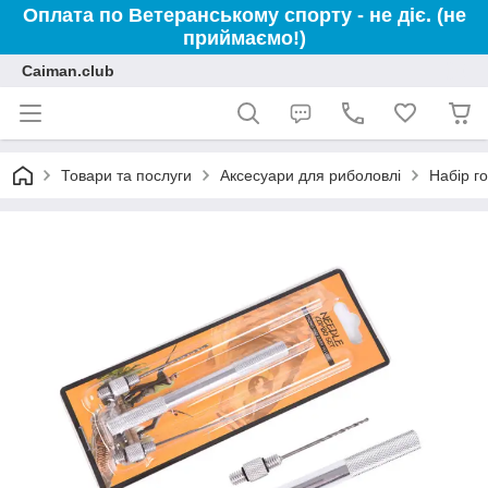
Оплата по Ветеранському спорту - не діє. (не
приймаємо!)
Caiman.club
Товари та послуги
Аксесуари для риболовлі
Набір г