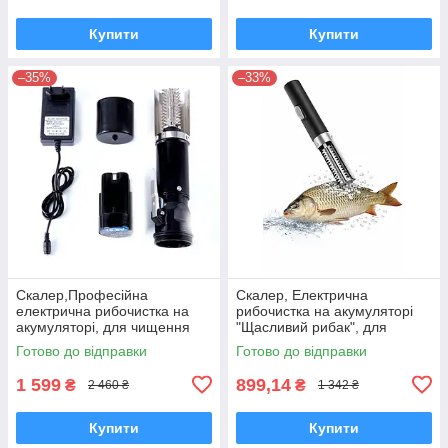
Купити
Купити
–35%
–33%
Скалер,Професійна
Скалер, Електрична
електрична рибочистка на
рибочистка на акумуляторі
акумуляторі, для чищення
"Щасливий рибак", для
риби від луски, бездротова,
чищення риби від луски,
Готово до відправки
Готово до відправки
чорна
бездротова Чорний
1 599
899,14
₴
₴
2 460 ₴
1 342 ₴
Купити
Купити