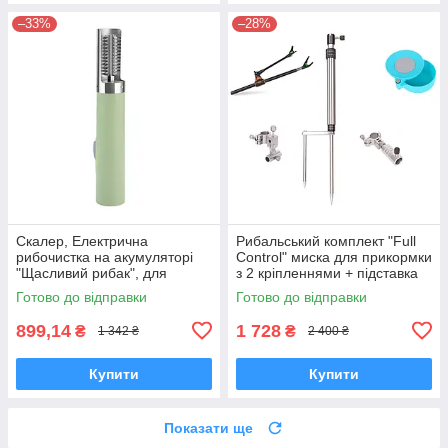
–33%
–28%
Скалер, Електрична
Рибальський комплект "Full
рибочистка на акумуляторі
Control" миска для прикормки
"Щасливий рибак", для
з 2 кріпленнями + підставка
чищення риби від луски,
під вудку 2.1 м
Готово до відправки
Готово до відправки
бездротова Оливковий
899,14
1 728
₴
₴
1 342 ₴
2 400 ₴
Купити
Купити
Показати ще