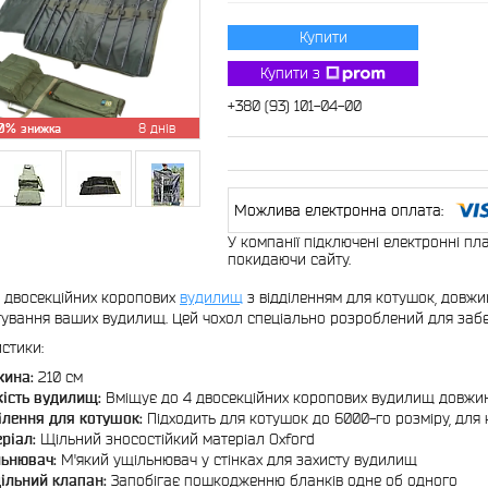
Купити
Купити з
+380 (93) 101-04-00
0%
8 днів
У компанії підключені електронні пл
покидаючи сайту.
 двосекційних коропових
вудилищ
з відділенням для котушок, довжин
ування ваших вудилищ. Цей чохол спеціально розроблений для забез
стики:
ина:
210 см
кість вудилищ:
Вміщує до 4 двосекційних коропових вудилищ довжино
ілення для котушок:
Підходить для котушок до 6000-го розміру, для 
ріал:
Щільний зносостійкий матеріал Oxford
ьнювач:
М'який ущільнювач у стінках для захисту вудилищ
ільний клапан:
Запобігає пошкодженню бланків одне об одного