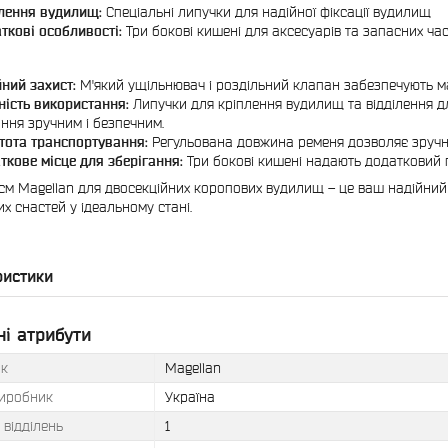
лення вудилищ:
Спеціальні липучки для надійної фіксації вудилищ
ткові особливості:
Три бокові кишені для аксесуарів та запасних ча
ний захист:
М'який ущільнювач і роздільний клапан забезпечують 
ність використання:
Липучки для кріплення вудилищ та відділення д
ання зручним і безпечним.
тота транспортування:
Регульована довжина ременя дозволяє зручно
ткове місце для зберігання:
Три бокові кишені надають додатковий п
см Magellan для двосекційних коропових вудилищ – це ваш надійний
х снастей у ідеальному стані.
ристики
і атрибути
к
Magellan
виробник
Україна
ь відділень
1