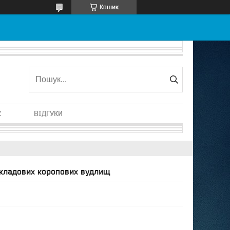
Кошик
С
ВІДГУКИ
складових коропових вудлищ