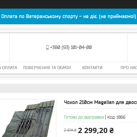
Оплата по Ветеранському спорту - не діє. (не приймаємо!)
+380 (93) 101-04-00
А ОПЛАТА
ПОВЕРНЕННЯ ТА ОБМІН
КОНТАКТИ
ПРО НА
Чохол 210см Magellan для дво
Готово до відправки
Код:
1866
2 299,20 ₴
2 874 ₴