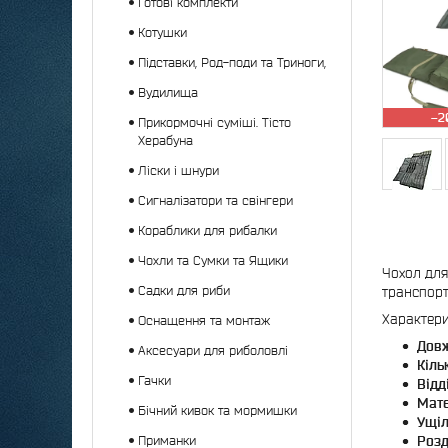
Готові комплекти
Котушки
Підставки, Род-поди та Триноги,
Вудилища
–2
Прикормочні суміші. Тісто
Херабуна
Ліски і шнури
Сигналізатори та свінгери
Кораблики для рибалки
Чохли та Сумки та Ящики
Чохол для
Садки для риби
транспорт
Характери
Оснащення та монтаж
Довж
Аксесуари для риболовлі
Кіль
Гачки
Відд
Мате
Бічний кивок та мормишки
Ущіл
Приманки
Розд