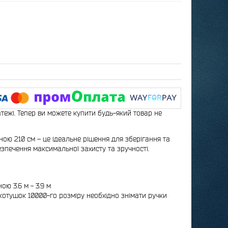
атежі. Тепер ви можете купити будь-який товар не
ою 210 см – це ідеальне рішення для зберігання та
печення максимальної захисту та зручності.
ю 3.6 м - 3.9 м
котушок 10000-го розміру необхідно знімати ручки