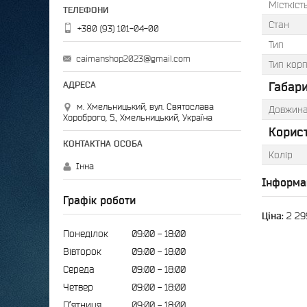
Місткіст
Стан
+380 (93) 101-04-00
Тип
caimanshop2023@gmail.com
Тип кор
Габари
м. Хмельницький, вул. Святослава
Довжин
Хороброго, 5., Хмельницький, Україна
Корис
Колір
Інна
Інформа
Графік роботи
Ціна:
2 29
Понеділок
09:00
18:00
Вівторок
09:00
18:00
Середа
09:00
18:00
Четвер
09:00
18:00
Пʼятниця
09:00
18:00