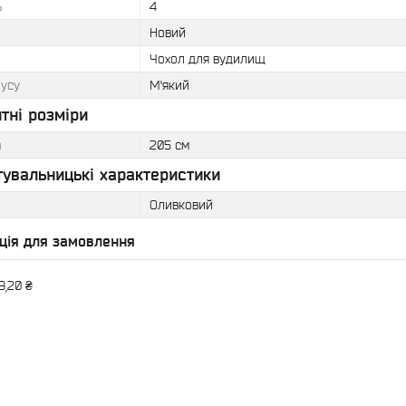
ь
4
Новий
Чохол для вудилищ
пусу
М'який
тні розміри
а
205 см
тувальницькі характеристики
Оливковий
ція для замовлення
9,20 ₴