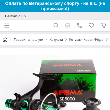
Оплата по Ветеранському спорту - не діє. (не
приймаємо!)
Caiman.club
Товари та послуги
Котушки
Котушки Короп Фідер