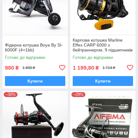
Карпова котушка Marline
Фідерна котушка Boya By SI-
Effex CARP 6000 з
6000F (4+1bb)
бейтраннером, 9 підшипників
Готово до відправки
Готово до відправки
980
1 199,80
₴
₴
1 400 ₴
1 714 ₴
Купити
Купити
–30%
–29%