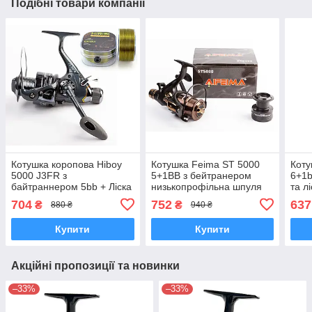
Подібні товари компанії
Котушка коропова Hiboy
Котушка Feima ST 5000
Коту
5000 J3FR з
5+1BB з бейтранером
6+1b
байтраннером 5bb + Ліска
низькопрофільна шпуля
та л
Hirisi Nylon 350 м у
704
752
637
₴
₴
880 ₴
940 ₴
подарунок
Купити
Купити
Акційні пропозиції та новинки
–33%
–33%