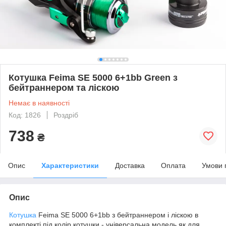
Котушка Feima SE 5000 6+1bb Green з
бейтраннером та ліскою
Немає в наявності
Код: 1826
Роздріб
738
₴
Опис
Характеристики
Доставка
Оплата
Умови 
Опис
Котушка
Feima SE 5000 6+1bb з бейтраннером і ліскою в
комплекті під колір котушки - універсальна модель як для