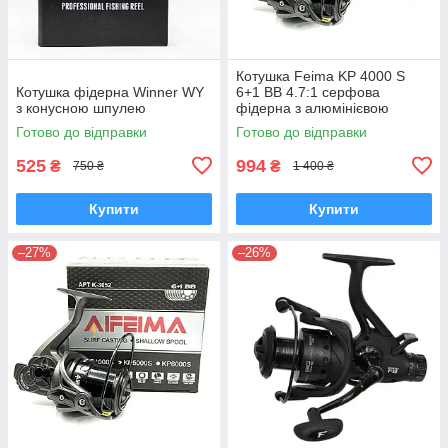
Котушка Feima KP 4000 S
Котушка фідерна Winner WY
6+1 BB 4.7:1 серфова
з конусною шпулею
фідерна з алюмінієвою
мілкою шпулею для дальніх
Готово до відправки
Готово до відправки
закидів
525
994
₴
₴
750 ₴
1 400 ₴
Купити
Купити
–27%
–26%