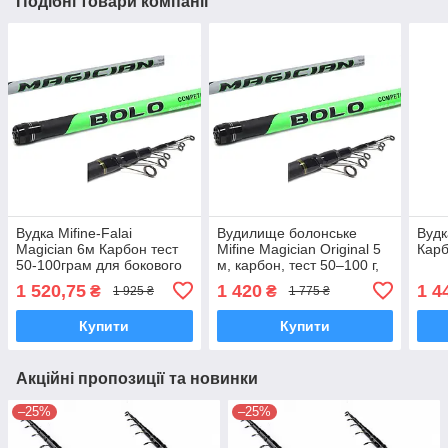
Подібні товари компанії
Вудка Mifine-Falai
Вудилище болонське
Вудк
Magician 6м Карбон тест
Mifine Magician Original 5
Карб
50-100грам для бокового
м, карбон, тест 50–100 г,
кивка міфін-фалай
для бокового кивка 10319-
1 520,75
1 420
1 4
₴
₴
1 925 ₴
1 775 ₴
500
Купити
Купити
Акційні пропозиції та новинки
–25%
–25%