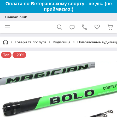
Оплата по Ветеранському спорту - не діє. (не
приймаємо!)
Caiman.club
Товари та послуги
Вудилища
Поплавочные вудилищ
Топ
–20%