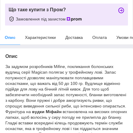
Що таке купити з Пром?
Замовлення під захистом
Опис
Характеристики
Доставка
Оплата
Умови п
Опис
За задумом розробників Mifine, покликання болонських
вудлищ серії Magican полягає у трофейному лові. Запас
потужності дозволяє маніпулювати поплавцевими
оснастками, що важать від 50 до 100 гр. Вудлище відмінно
підійде для лову на бічний літній кивок. Для того щоб
забезпечити необхідний запас потужності, бланки виготовлені
з карбону. Вони пружні і добре амортизують ривки, що
спрощує виведення сильної риби, що інтенсивно опирається.
Фурнітура на
вудки Міфайн
встановлена на високих опорних
лапках, щоб волосінь у сиру погоду не прилипла до бланку.
Гладкі вставки всередині кілець продовжують термін служби
оснастки, яка в трофейному лові і так піддається значним