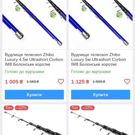
Вудлище телескоп Zhibo
Вудлище телескоп Zhibo
Luxury 4.5м Ultrashort Corbon
Luxury 5м Ultrashort Corbon
IM8 Болонське коротке
IM8 Болонське коротке
вудлище 58см
вудлище 60см
Готово до відправки
Готово до відправки
1 005
1 125
₴
₴
1 340 ₴
1 500 ₴
Купити
Купити
Топ
–22%
Топ
–22%