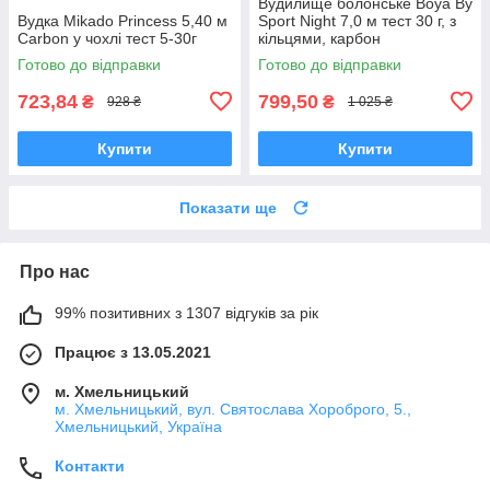
Вудилище болонське Boya By
Вудка Mikado Princess 5,40 м
Sport Night 7,0 м тест 30 г, з
Carbon у чохлі тест 5-30г
кільцями, карбон
Готово до відправки
Готово до відправки
723,84
799,50
₴
₴
928 ₴
1 025 ₴
Купити
Купити
Показати ще
Про нас
99% позитивних з 1307 відгуків за рік
Працює з 13.05.2021
м. Хмельницький
м. Хмельницький, вул. Святослава Хороброго, 5.,
Хмельницький, Україна
Контакти