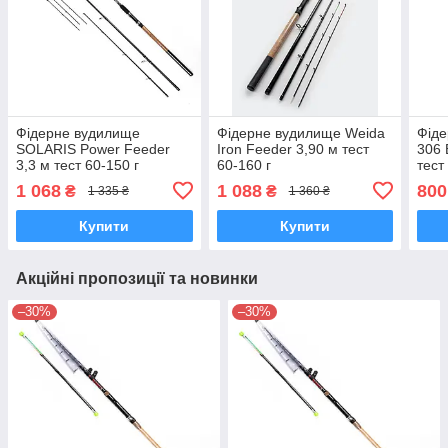
Фідерне вудилище
Фідерне вудилище Weida
Фіде
SOLARIS Power Feeder
Iron Feeder 3,90 м тест
306 
3,3 м тест 60-150 г
60-160 г
тест
1 068
1 088
800
₴
₴
1 335 ₴
1 360 ₴
Купити
Купити
Акційні пропозиції та новинки
–30%
–30%