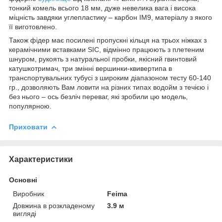
тонкий комель всього 18 мм, дуже невелика вага і висока
міцність завдяки углепластику – карбон IM9, матеріалу з якого
її виготовлено.
Також фідер має посилені пропускні кільця на трьох ніжках з
керамічними вставками SIC, відмінно працюють з плетеним
шнуром, рукоять з натуральної пробки, якісний гвинтовий
катушкотримач, три змінні вершинки-квивертипа в
транспортувальних тубусі з широким діапазоном тесту 60-140
гр., дозволяють Вам ловити на різних типах водойм з течією і
без нього – ось безліч переваг, які зробили цю модель,
популярною.
Приховати
Характеристики
Основні
Виробник
Feima
Довжина в розкладеному
3.9 м
вигляді