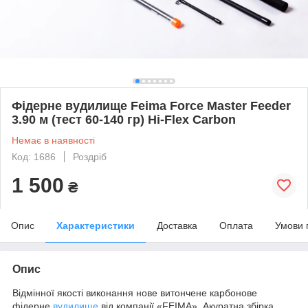
Фідерне вудилище Feima Force Master Feeder
3.90 м (тест 60-140 гр) Hi-Flex Carbon
Немає в наявності
Код: 1686
Роздріб
1 500
₴
Опис
Характеристики
Доставка
Оплата
Умови 
Опис
Відмінної якості виконання нове витончене карбонове
фідерне
вудилище
від компанії «FEIMA». Акуратна збірка,