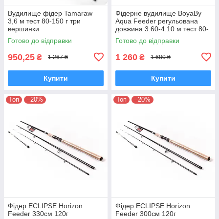
Вудилище фідер Tamaraw
Фідерне вудилище BoyaBy
3,6 м тест 80-150 г три
Aqua Feeder регульована
вершинки
довжина 3.60-4.10 м тест 80-
200 г фідер вудка для лову
Готово до відправки
Готово до відправки
риби
950,25
1 260
₴
₴
1 267 ₴
1 680 ₴
Купити
Купити
Топ
–20%
Топ
–20%
Фідер ECLIPSE Horizon
Фідер ECLIPSE Horizon
Feeder 330см 120г
Feeder 300см 120г