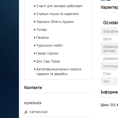
Снасті для зимової риболовлі
Характе
Спальні мішки та каремати
Термоси, Фляги, Кружки
Основ
Ліхтарі
Виробни
Палатки
Вага
Туристичні меблі
Довжина
вигляді
Газові горілки
Довжина
Дім, Сад, Город
Конструк
Багатофункціональні корисні
Стан
гаджети та девайси
Тип
Контакти
Інформа
Ціна:
916 
caiman.club