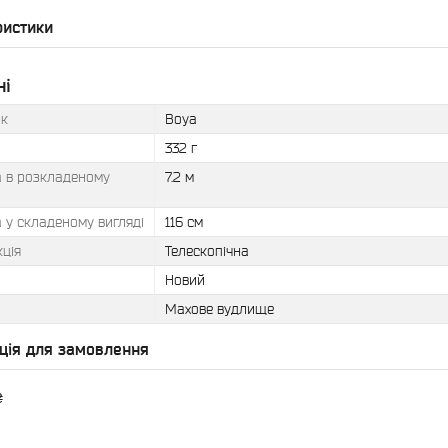
ристики
ні
к
Boya
332 г
 в розкладеному
7.2 м
 у складеному вигляді
116 см
ція
Телескопічна
Новий
Махове вудлище
ція для замовлення
₴