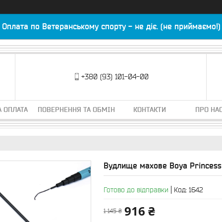
Оплата по Ветеранському спорту - не діє. (не приймаємо!)
+380 (93) 101-04-00
А ОПЛАТА
ПОВЕРНЕННЯ ТА ОБМІН
КОНТАКТИ
ПРО НА
Вудлище махове Boya Princess 
Готово до відправки
Код:
1642
916 ₴
1 145 ₴