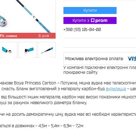
Купити
Купити з
+380 (93) 101-04-00
0%
8 днів
У компанії підключені електронні пл
покидаючи сайту.
ахове Boya Princess Carbon - Потужна, міцна вудка має телескопіч
 снасть. Бланк виготовлений з матеріалу карбон-буд
вудилища
- шв
 від більшості інших матеріалів, карбон має високі показники міцност
руці за рахунок невеликого діаметра бланку.
и на досить демократичну ціну, вудка має всі необхідні характерист
ться в довжинах - 4,5м - 5,4м - 6,3м - 7,2м