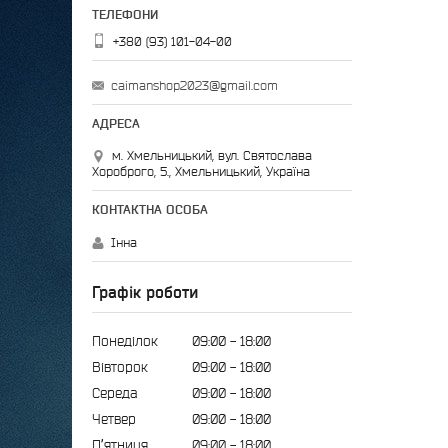
+380 (93) 101-04-00
caimanshop2023@gmail.com
м. Хмельницький, вул. Святослава
Хороброго, 5., Хмельницький, Україна
Інна
Графік роботи
Понеділок
09:00
18:00
Вівторок
09:00
18:00
Середа
09:00
18:00
Четвер
09:00
18:00
Пʼятниця
09:00
18:00