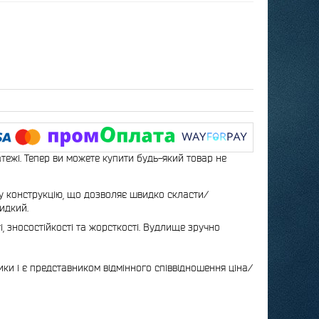
атежі. Тепер ви можете купити будь-який товар не
ну конструкцію, що дозволяє швидко скласти/
идкий.
і, зносостійкості та жорсткості. Вудлище зручно
ики і є представником відмінного співвідношення ціна/