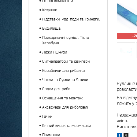
Готові комплекти
Котушки
Підставки, Род-поди та Триноги,
Вудилища
–2
Прикормочні суміші. Тісто
Херабуна
Ліски і шнури
Сигналізатори та свінгери
Кораблики для рибалки
Чохли та Сумки та Ящики
Вудлище м
Садки для риби
розкласти
На відміну
Оснащення та монтаж
лежить у 
Аксесуари для риболовлі
Незважаюч
Гачки
якість.
Бічний кивок та мормишки
Виготовляє
Приманки