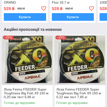
ORANG
Fluo 18,7 кг
1000
528
528
528
₴
₴
660 ₴
660 ₴
Купити
Купити
Акційні пропозиції та новинки
–25%
–25%
Ліска Feima FEEDER Super
Ліска Feima FEEDER Super
Toughness Big Fish X9 150 м
Toughness Big Fish X9 150 м
0,20 мм тест 6,86 кг
0,22 мм тест 7,85 кг
Готово до відправки
Готово до відправки