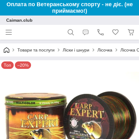
Оплата по Ветеранському спорту - не діє. (не
приймаємо!)
Caiman.club
Товари та послуги
Ліски і шнури
Лісочка
Лісочка 
Топ
–20%