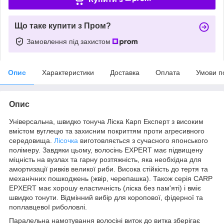
Що таке купити з Пром?
Замовлення під захистом
Опис
Характеристики
Доставка
Оплата
Умови п
Опис
Універсальна, швидко тонуча Ліска Карп Експерт з високим
вмістом вуглецю та захисним покриттям проти агресивного
середовища.
Лісочка
виготовляється з сучасного японського
полімеру. Завдяки цьому, волосінь EXPERT має підвищену
міцність на вузлах та гарну розтяжність, яка необхідна для
амортизації ривків великої риби. Висока стійкість до тертя та
механічних пошкоджень (жвір, черепашка). Також серія CARP
EPXERT має хорошу еластичність (ліска без пам'яті) і вміє
швидко тонути. Відмінний вибір для коропової, фідерної та
поплавцевої риболовлі.
Паралельна намотування волосіні виток до витка зберігає