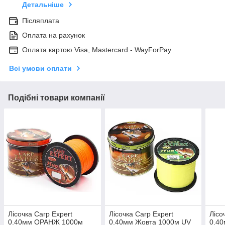
Детальніше
Післяплата
Оплата на рахунок
Оплата картою Visa, Mastercard - WayForPay
Всі умови оплати
Подібні товари компанії
Лісочка Carp Expert
Лісочка Carp Expert
Лісо
0.40мм ОРАНЖ 1000м
0.40мм Жовта 1000м UV
0.40