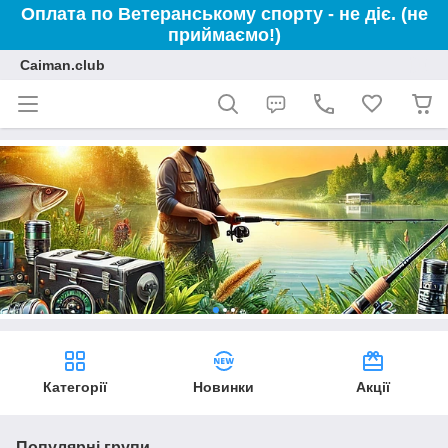
Оплата по Ветеранському спорту - не діє. (не
приймаємо!)
Caiman.club
Категорії
Новинки
Акції
Популярні групи