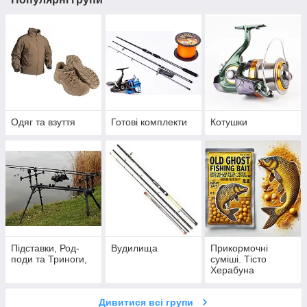
Одяг та взуття
Готові комплекти
Котушки
Підставки, Род-
Вудилища
Прикормочні
поди та Триноги,
суміші. Тісто
Херабуна
Дивитися всі групи