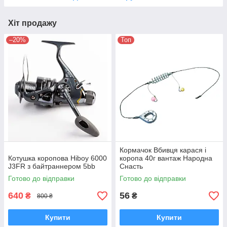
Хіт продажу
–20%
Топ
Кормачок Вбивця карася і
Котушка коропова Hiboy 6000
коропа 40г вантаж Народна
J3FR з байтраннером 5bb
Снасть
Готово до відправки
Готово до відправки
640
56
₴
₴
800 ₴
Купити
Купити