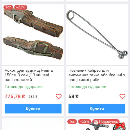
Топ
–21%
Чохол для вудлищ Feima
Позивник Kalipso для
150см 3 секції 3 кишені
вилучення гачка або блешні з
напівжорсткий
пащі хижої риби
Готово до відправки
Готово до відправки
775,78
58
₴
₴
982 ₴
Купити
Купити
Топ
–15%
Подарунок